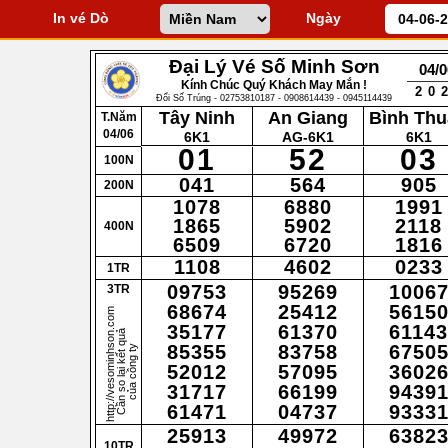
In vé Dò
Ngày
Đại Lý Vé Số Minh Sơn
04/0
Kính Chúc Quý Khách May Mắn !
20
Đổi Số Trúng - 02753810187 - 0908614439 - 0945114439
Tây Ninh
An Giang
Bình Th
T.Năm
04/06
6K1
AG-6K1
6K1
01
52
03
100N
041
564
905
200N
1078
6880
1991
1865
5902
2118
400N
6509
6720
1816
1108
4602
0233
1TR
09753
95269
1006
3TR
68674
25412
5615
http://vesominhson.com
35177
61370
61143
C
ầ
n
s
o
l
ại
k
ế
t
q
u
ả
c
ủ
a
c
ô
n
g
t
85355
83758
6750
y
52012
57095
3602
31717
66199
9439
61471
04737
9333
25913
49972
6382
10TR