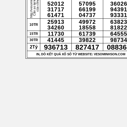
http://vesominhson.com
C
ầ
n
s
o
l
ại
k
ế
t
q
u
ả
c
ủ
a
c
ô
n
g
t
y
52012
57095
3602
31717
66199
9439
61471
04737
9333
25913
49972
6382
10TR
34260
18558
8182
11730
61739
6455
15TR
41445
39822
9873
30TR
936713
827417
08836
2Tỷ
IN, DÒ KẾT QUẢ XỔ SỐ TỪ WEBSITE: VESOMINHSON.COM