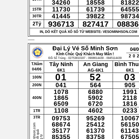
34260
18558
8182
11730
61739
6455
15TR
41445
39822
9873
30TR
936713
827417
08836
2Tỷ
IN, DÒ KẾT QUẢ XỔ SỐ TỪ WEBSITE: VESOMINHSON.COM
Đại Lý Vé Số Minh Sơn
04/0
Kính Chúc Quý Khách May Mắn !
20
Đổi Số Trúng - 02753810187 - 0908614439 - 0945114439
Tây Ninh
An Giang
Bình Th
T.Năm
04/06
6K1
AG-6K1
6K1
01
52
03
100N
041
564
905
200N
1078
6880
1991
1865
5902
2118
400N
6509
6720
1816
1108
4602
0233
1TR
09753
95269
1006
3TR
68674
25412
5615
35177
61370
61143
85355
83758
6750