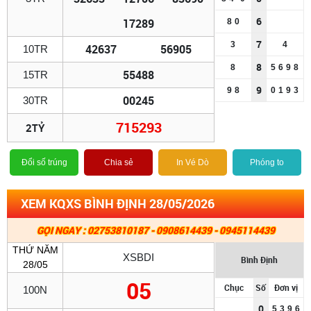
6
17289
8
0
7
3
4
42637
56905
10TR
8
8
5
6
9
8
55488
15TR
9
9
8
0
1
9
3
00245
30TR
715293
2TỶ
Đổi số trúng
Chia sẻ
In Vé Dò
Phóng to
XEM KQXS BÌNH ĐỊNH 28/05/2026
GỌI NGAY : 02753810187 - 0908614439 - 0945114439
THỨ NĂM
XSBDI
Bình Định
28/05
05
Chục
Số
Đơn vị
100N
0
5
3
9
6