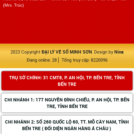
(Mrs. Trúc)
ĐẠI LÝ VÉ SỐ MINH SƠN
Nina
2023 Copyright
. Design by
Đang online: 28
Tổng truy cập: 8220096
TRỤ SỞ CHÍNH: 31 CMT8, P. AN HỘI, TP. BẾN TRE, TỈNH
BẾN TRE
CHI NHÁNH 1: 177 NGUYỄN ĐÌNH CHIỂU, P. AN HỘI, TP. BẾN
TRE, TỈNH BẾN TRE
CHI NHÁNH 2: SỐ 260 QUỐC LỘ 60, TT. MÕ CÀY NAM, TỈNH
BẾN TRE ( ĐỐI DIỆN NGÂN HÀNG Á CHÂU )