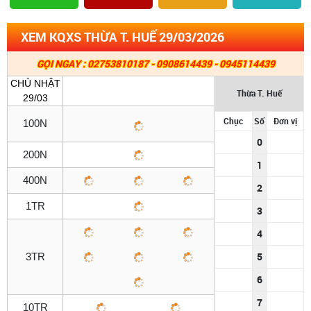
XEM KQXS THỪA T. HUẾ 29/03/2026
GỌI NGAY : 02753810187 - 0908614439 - 0945114439
CHỦ NHẬT
Thừa T. Huế
29/03
Chục
Số
Đơn vị
100N
0
200N
1
400N
2
1TR
3
4
5
3TR
6
7
10TR