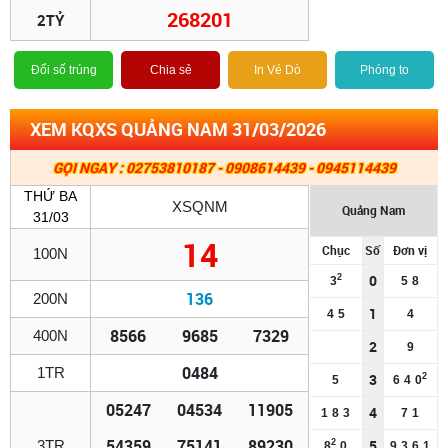
268201
2TỶ
Đổi số trúng
Chia sẻ
In Vé Dò
Phóng to
XEM KQXS QUẢNG NAM 31/03/2026
GỌI NGAY : 02753810187 - 0908614439 - 0945114439
THỨ BA
XSQNM
Quảng Nam
31/03
14
Chục
Số
Đơn vị
100N
0
2
3
5
8
136
200N
1
4
5
4
8566
9685
7329
400N
2
9
0484
1TR
3
2
5
6
4
0
05247
04534
11905
4
1
8
3
7
1
54359
75141
89230
5
3TR
2
8
0
9
3
6
1