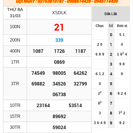
GỌI NGAY : 02753810187 - 0908614439 - 0945114439
THỨ BA
XSDLK
Đắk Lắk
31/03
21
Chục
Số
Đơn vị
100N
0
5
1
339
200N
1
2
0
4
1087
1726
1187
400N
2
2
6
8
9
1
6
4
0869
1TR
3
9
8
74549
98005
64262
4
6
1
2
9
69882
34526
32799
5
3TR
0
6
2
06738
2
9
2
4
7
2
8
23164
53514
10TR
8
2
3
7
2
89692
15TR
9
3
6
4
9
9
2
59024
30TR