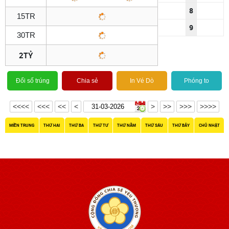
8
15TR
9
30TR
2TỶ
Đổi số trúng
Chia sẻ
In Vé Dò
Phóng to
<<<<
<<<
<<
<
>
>>
>>>
>>>>
MIỀN TRUNG
THỨ HAI
THỨ BA
THỨ TƯ
THỨ NĂM
THỨ SÁU
THỨ BẢY
CHỦ NHẬT