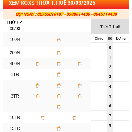
XEM KQXS THỪA T. HUẾ 30/03/2026
GỌI NGAY : 02753810187 - 0908614439 - 0945114439
THỨ HAI
Thừa T. Huế
30/03
Chục
Số
Đơn vị
100N
0
200N
1
400N
2
1TR
3
4
5
3TR
6
7
10TR
8
15TR