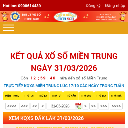
Hotline: 0908614439
Đăng ký
Đăng nhập
KẾT QUẢ XỔ SỐ MIỀN TRUNG
NGÀY 31/03/2026
1
2
5
9
4
5
:
:
Còn
nữa đến xổ số Miền Trung
TRỰC TIẾP KQXS MIỀN TRUNG LÚC 17:10 CÁC NGÀY TRONG TUẦN
MIỀN TRUNG
THỨ HAI
THỨ BA
THỨ TƯ
THỨ NĂM
THỨ SÁU
THỨ BẢY
CHỦ NHẬT
<<<<
<<<
<<
<
>
>>
>>>
>>>>
XEM KQXS ĐẮK LẮK 31/03/2026