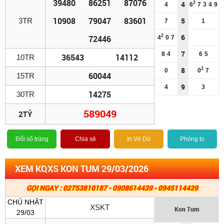
39480
86251
87076
4
2
4
6
7
3
4
9
10908
79047
83601
5
3TR
7
1
6
2
72446
4
0
7
7
8
4
6
5
36543
14112
10TR
8
2
0
0
7
60044
15TR
9
4
3
14275
30TR
589049
2TỶ
Đổi số trúng
Chia sẻ
In Vé Dò
Phóng to
XEM KQXS KON TUM 29/03/2026
GỌI NGAY : 02753810187 - 0908614439 - 0945114439
CHỦ NHẬT
XSKT
Kon Tum
29/03