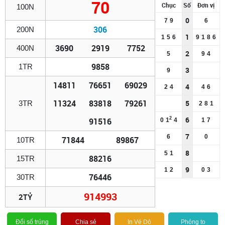
70
Chục
Số
Đơn vị
100N
0
7
9
6
306
200N
1
1
5
6
9
1
8
6
3690
2919
7752
400N
2
5
9
4
9858
1TR
3
9
14811
76651
69029
4
2
4
4
6
11324
83818
79261
5
3TR
2
8
1
6
2
91516
0
1
4
1
7
7
6
0
71844
89867
10TR
8
5
1
88216
15TR
9
1
2
0
3
76446
30TR
914993
2TỶ
Đổi số trúng
Chia sẻ
In Vé Dò
Phóng to