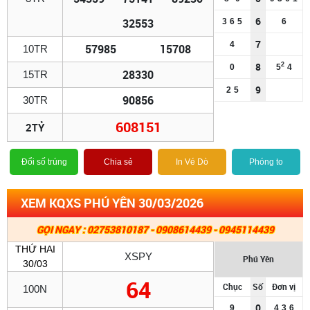
6
32553
3
6
5
6
7
4
57985
15708
10TR
8
2
0
5
4
28330
15TR
9
2
5
90856
30TR
608151
2TỶ
Đổi số trúng
Chia sẻ
In Vé Dò
Phóng to
XEM KQXS PHÚ YÊN 30/03/2026
GỌI NGAY : 02753810187 - 0908614439 - 0945114439
THỨ HAI
XSPY
Phú Yên
30/03
64
Chục
Số
Đơn vị
100N
0
9
4
3
6