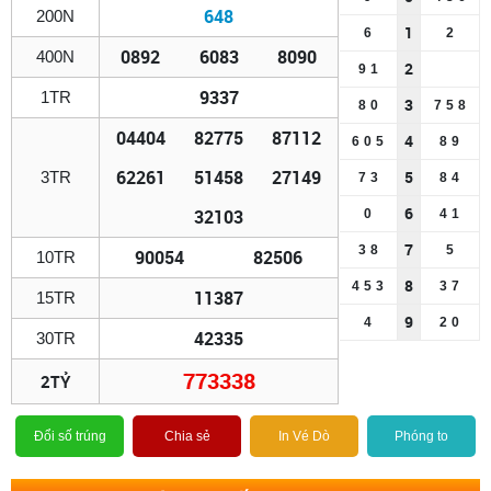
648
200N
1
6
2
0892
6083
8090
400N
2
9
1
9337
1TR
3
8
0
7
5
8
04404
82775
87112
4
6
0
5
8
9
62261
51458
27149
5
3TR
7
3
8
4
6
32103
0
4
1
7
3
8
5
90054
82506
10TR
8
4
5
3
3
7
11387
15TR
9
4
2
0
42335
30TR
773338
2TỶ
Đổi số trúng
Chia sẻ
In Vé Dò
Phóng to