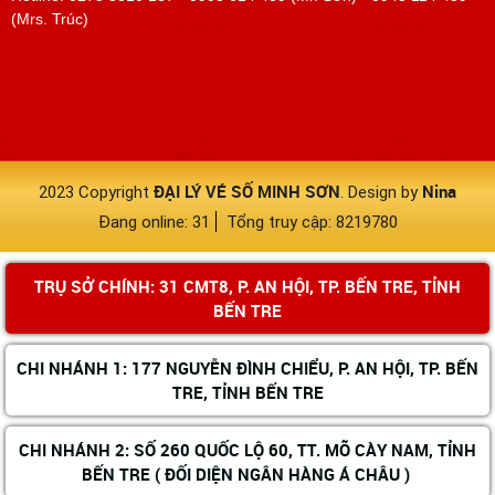
(Mrs. Trúc)
ĐẠI LÝ VÉ SỐ MINH SƠN
Nina
2023 Copyright
. Design by
Đang online: 31
Tổng truy cập: 8219780
TRỤ SỞ CHÍNH: 31 CMT8, P. AN HỘI, TP. BẾN TRE, TỈNH
BẾN TRE
CHI NHÁNH 1: 177 NGUYỄN ĐÌNH CHIỂU, P. AN HỘI, TP. BẾN
TRE, TỈNH BẾN TRE
CHI NHÁNH 2: SỐ 260 QUỐC LỘ 60, TT. MÕ CÀY NAM, TỈNH
BẾN TRE ( ĐỐI DIỆN NGÂN HÀNG Á CHÂU )