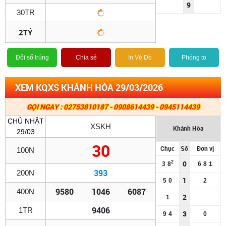
9
30TR
2TỶ
Đổi số trúng
Chia sẻ
In Vé Dò
Phóng to
XEM KQXS KHÁNH HÒA 29/03/2026
GỌI NGAY : 02753810187 - 0908614439 - 0945114439
CHỦ NHẬT
XSKH
Khánh Hòa
29/03
30
Chục
Số
Đơn vị
100N
0
2
3
8
6
8
1
393
200N
1
5
0
2
9580
1046
6087
400N
2
1
9406
1TR
3
9
4
0