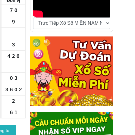
Đơn vị
7
0
9
3
4
2
6
0
3
3
6
0
2
2
6
1
ng to