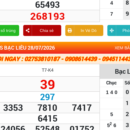
65493
8
4
268193
9
7
 số trúng
Chia sẻ
In Vé Dò
Phó
 BẠC LIÊU 28/07/2026
XEM B
I NGAY : 02753810187 - 0908614439 - 09451144
Bạc 
T7-K4
39
Chục
Số
0
1
4
0
297
1
3353
7810
7417
2
5
6415
3
2
5
6
24056
52548
01752