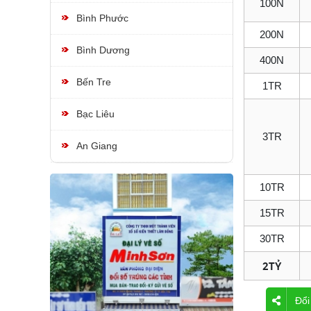
100N
Bình Phước
200N
Bình Dương
400N
Bến Tre
1TR
Bạc Liêu
3TR
An Giang
10TR
15TR
30TR
2TỶ
Đổi