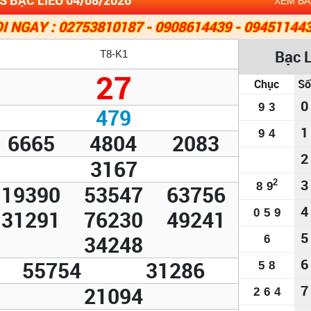
XEM B
I NGAY : 02753810187 - 0908614439 - 09451144
Bạc 
T8-K1
27
Chục
Số
0
9
3
479
1
9
4
6665
4804
2083
2
3167
3
2
8
9
19390
53547
63756
4
31291
76230
49241
0
5
9
5
34248
6
6
55754
31286
5
8
7
21094
2
6
4