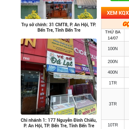
XEM KQXS
GỌ
Trụ sở chính: 31 CMT8, P. An Hội, TP.
Bến Tre, Tỉnh Bến Tre
THỨ BA
14/07
100N
200N
400N
1TR
3TR
Chi nhánh 1: 177 Nguyễn Đình Chiểu,
P. An Hội, TP. Bến Tre, Tỉnh Bến Tre
10TR