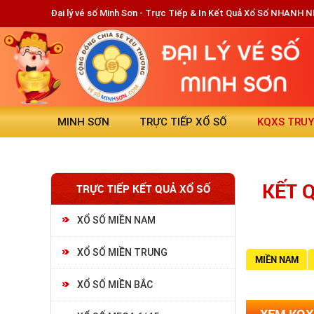
Đại lý vé số Minh Sơn - Trực Tiếp & In Kết Quả Xổ Số NHANH 
MINH SƠN
TRỰC TIẾP XỔ SỐ
KQXS TRU
KẾT 
TRỰC TIẾP KẾT QUẢ XỔ SỐ
XỔ SỐ MIỀN NAM
XỔ SỐ MIỀN TRUNG
MIỀN NAM
XỔ SỐ MIỀN BẮC
XEM KQXS