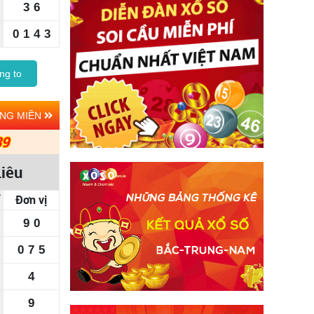
3
6
0
1
4
3
ng to
ẢNG MIỀN
39
Liêu
Đơn vị
9
0
0
7
5
4
9