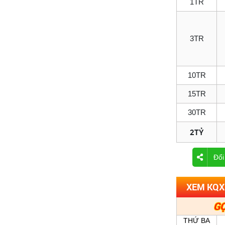
1TR
3TR
10TR
15TR
30TR
2TỶ
Đổi
XEM KQXS
GỌ
THỨ BA