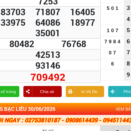
7253
3
5
0
1
83703
71807
16405
4
33975
64086
18977
5
35001
1
0
7
6
80482
76768
7
9
8
4
7
42513
0
7
93146
8
6
709492
9
 số trúng
Chia sẻ
In Vé Dò
Phó
 BẠC LIÊU 30/06/2026
XEM B
I NGAY : 02753810187 - 0908614439 - 09451144