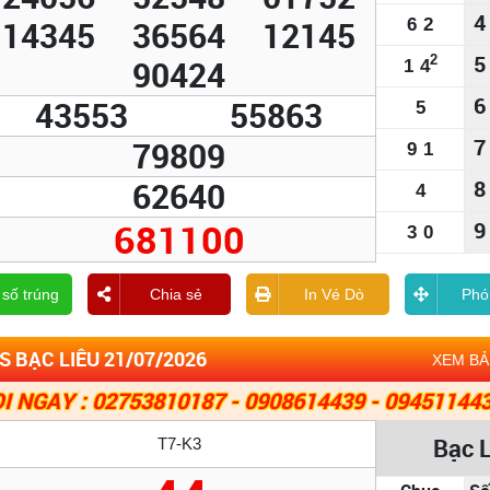
4
14345
36564
12145
6
2
5
2
90424
1
4
6
43553
55863
5
7
79809
9
1
62640
8
4
681100
9
3
0
 số trúng
Chia sẻ
In Vé Dò
Phó
 BẠC LIÊU 21/07/2026
XEM B
I NGAY : 02753810187 - 0908614439 - 09451144
Bạc 
T7-K3