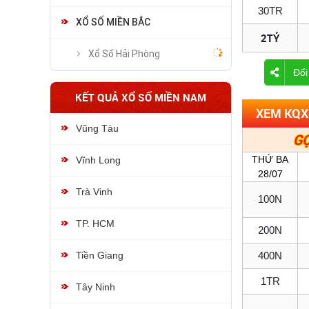
30TR
XỔ SỐ MIỀN BẮC
2TỶ
Xổ Số Hải Phòng
Đổi
KẾT QUẢ XỔ SỐ MIỀN NAM
XEM KQXS
Vũng Tàu
GỌ
THỨ BA
Vĩnh Long
28/07
Trà Vinh
100N
TP. HCM
200N
Tiền Giang
400N
1TR
Tây Ninh