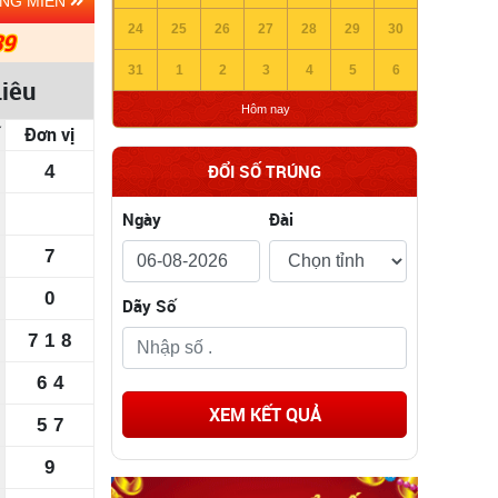
ẢNG MIỀN
24
25
26
27
28
29
30
39
31
1
2
3
4
5
6
Liêu
Hôm nay
Đơn vị
ĐỔI SỐ TRÚNG
4
Ngày
Đài
7
0
Dãy Số
7
1
8
6
4
XEM KẾT QUẢ
5
7
9