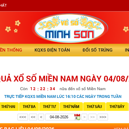
NHẤT
YỀN THỐNG
KQXS ĐIỆN TOÁN
ĐỔI SỐ TRÚNG
I
QUẢ XỔ SỐ MIỀN NAM NGÀY 04/08
1
2
2
2
3
3
:
:
Còn
nữa đến xổ số Miền Nam
TRỰC TIẾP KQXS MIỀN NAM LÚC 16:10 CÁC NGÀY TRONG TUẦN
THỨ HAI
THỨ BA
THỨ TƯ
THỨ NĂM
THỨ SÁU
THỨ BẢY
<<<
<<
<
>
>>
>>>
 BẠC LIÊU 04/08/2026