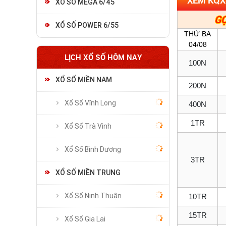
XỔ SỐ MEGA 6/45
GỌ
XỔ SỐ POWER 6/55
THỨ BA
04/08
LỊCH XỔ SỐ HÔM NAY
100N
XỔ SỐ MIỀN NAM
200N
Xổ Số Vĩnh Long
400N
1TR
Xổ Số Trà Vinh
Xổ Số Bình Dương
3TR
XỔ SỐ MIỀN TRUNG
Xổ Số Ninh Thuận
10TR
15TR
Xổ Số Gia Lai