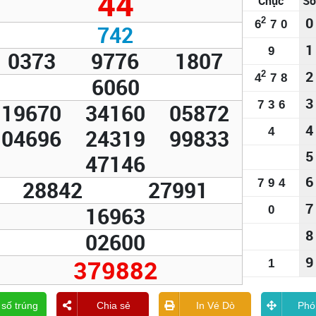
44
Chục
Số
0
2
6
7
0
742
1
9
0373
9776
1807
2
2
4
7
8
6060
3
7
3
6
19670
34160
05872
4
04696
24319
99833
4
5
47146
6
28842
27991
7
9
4
7
16963
0
8
02600
9
379882
1
 số trúng
Chia sẻ
In Vé Dò
Phó