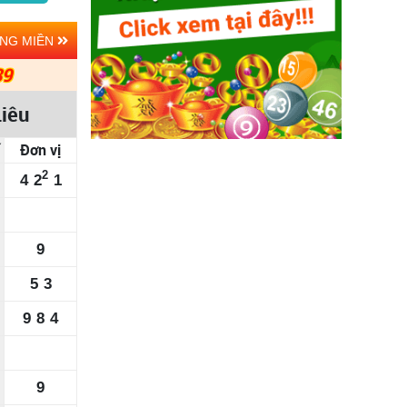
ẢNG MIỀN
39
Liêu
Đơn vị
2
4
2
1
9
5
3
9
8
4
9