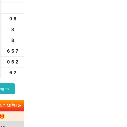
0
6
3
8
6
5
7
0
6
2
6
2
ng to
ẢNG MIỀN
39