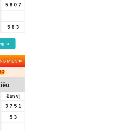
5
6
0
7
5
8
3
ng to
ẢNG MIỀN
39
Liêu
Đơn vị
3
7
5
1
5
3