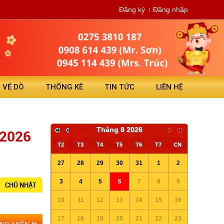
Đăng ký
Đăng nhập
N VÉ DÒ
THỐNG KÊ
TIN TỨC
LIÊN HỆ
Tháng 8 2026
/2026
T2
T3
T4
T5
T6
T7
CN
27
28
29
30
31
1
2
3
4
5
6
7
8
9
CHỦ NHẬT
10
11
12
13
14
15
16
17
18
19
20
21
22
23