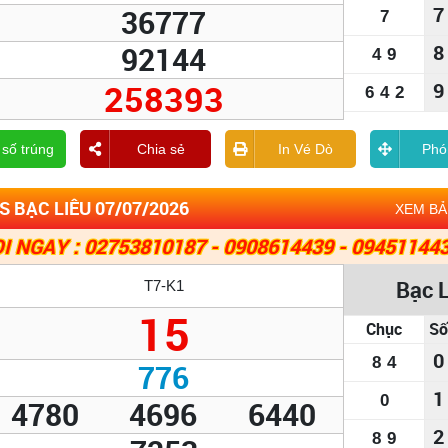
7
36777
7
92144
8
4
9
258393
9
6
4
2
 số trúng
Chia sẻ
In Vé Dò
Phó
 BẠC LIÊU 07/07/2026
XEM B
I NGAY : 02753810187 - 0908614439 - 09451144
Bạc 
T7-K1
15
Chục
Số
0
8
4
776
1
0
4780
4696
6440
2
8
9