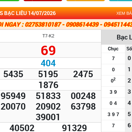
 BẠC LIÊU 14/07/2026
XEM B
I NGAY : 02753810187 - 0908614439 - 09451144
Bạc 
T7-K2
69
Chục
Số
0
7
404
1
0
5435
5195
2475
2
2
0
1876
3
3
9
95949
51833
00248
4
20070
20902
63798
0
4
5
39001
3
9
7
6
40502
91329
7