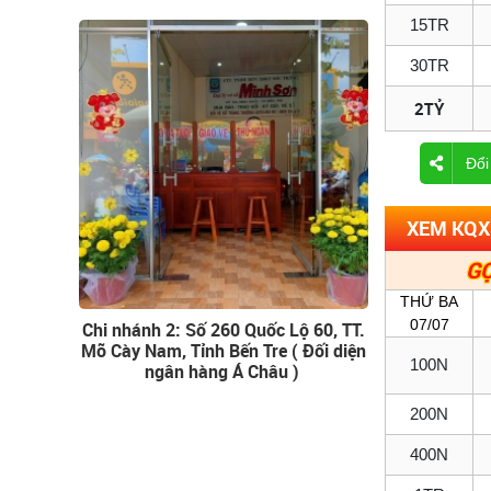
15TR
30TR
2TỶ
Đổi
XEM KQXS
GỌ
THỨ BA
07/07
Chi nhánh 2: Số 260 Quốc Lộ 60, TT.
Mõ Cày Nam, Tỉnh Bến Tre ( Đối diện
100N
ngân hàng Á Châu )
200N
400N