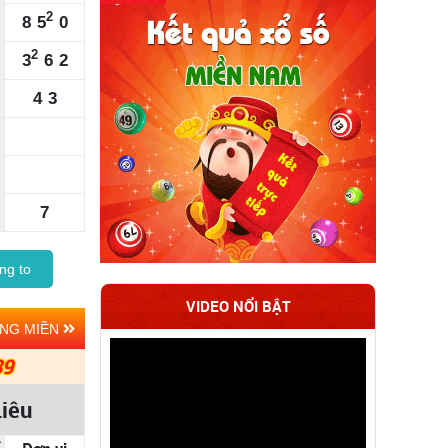
2
8
5
0
2
3
6
2
4
3
7
ng to
VIDEO NỔI BẬT
ẢNG MIỀN
39
Liêu