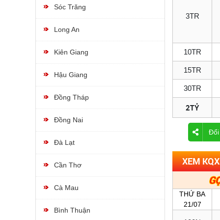
Sóc Trăng
3TR
Long An
10TR
Kiên Giang
15TR
Hậu Giang
30TR
Đồng Tháp
2TỶ
Đồng Nai
Đổi
Đà Lạt
XEM KQXS
Cần Thơ
GỌ
Cà Mau
THỨ BA
21/07
Bình Thuận