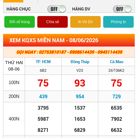
HÀNG CHỤC
HÀNG DV
Đổi số trúng
Chia sẻ
In Vé Dò
Phóng to
XEM KQXS MIỀN NAM - 08/06/2026
GỌI NGAY : 02753810187 - 0908614439 - 0945114439
TP. HCM
Đồng Tháp
Cà Mau
THỨ HAI
08-06
6B2
V23
26T06K2
75
93
75
100N
439
954
729
200N
3795
1537
6535
5987
1653
7902
400N
8271
6829
6632