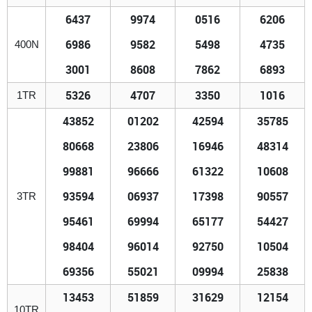
6437
9974
0516
6206
6986
9582
5498
4735
400N
3001
8608
7862
6893
5326
4707
3350
1016
1TR
43852
01202
42594
35785
80668
23806
16946
48314
99881
96666
61322
10608
93594
06937
17398
90557
3TR
95461
69994
65177
54427
98404
96014
92750
10504
69356
55021
09994
25838
13453
51859
31629
12154
10TR