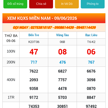
Đổi số trúng
Chia sẻ
In Vé Dò
Phóng to
XEM KQXS MIỀN NAM - 09/06/2026
GỌI NGAY : 02753810187 - 0908614439 - 0945114439
Bến Tre
Vũng Tàu
Bạc Liêu
THỨ BA
09-06
K23T06
06B
T6-K2
47
08
06
100N
717
476
767
200N
7622
6827
6676
2093
7757
3098
400N
9358
4478
0870
9172
5703
8847
1TR
74353
30851
97492