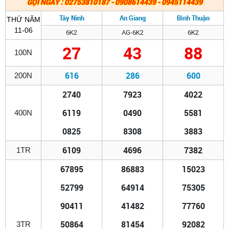
GỌI NGAY : 02753810187 - 0908614439 - 0945114439
Tây Ninh
An Giang
Bình Thuận
THỨ NĂM
11-06
6K2
AG-6K2
6K2
27
43
88
100N
616
286
600
200N
2740
7923
4022
6119
0490
5581
400N
0825
8308
3883
6109
4696
7382
1TR
67895
86883
15023
52799
64914
75305
90411
41482
77760
50864
81454
92082
3TR