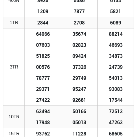
3926
5586
6134
400N
1209
7877
5821
2844
2708
6089
1TR
64066
35674
88214
07603
02823
46693
51825
09424
34873
00576
37326
24739
3TR
78777
29749
54013
29371
95247
93083
27422
92661
17544
62494
50166
72512
10TR
17948
05013
47262
93762
11228
68605
15TR