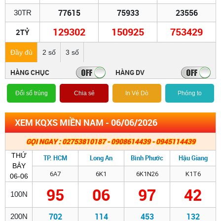
77615
75933
23556
30TR
129302
150925
753429
2TỶ
Đầy đủ
2 số
3 số
HÀNG CHỤC
HÀNG DV
Đổi số trúng
Chia sẻ
In Vé Dò
Phóng to
XEM KQXS MIỀN NAM - 06/06/2026
GỌI NGAY : 02753810187 - 0908614439 - 0945114439
THỨ
TP. HCM
Long An
Bình Phước
Hậu Giang
BẢY
6A7
6K1
6K1N26
K1T6
06-06
95
06
97
42
100N
702
114
453
132
200N