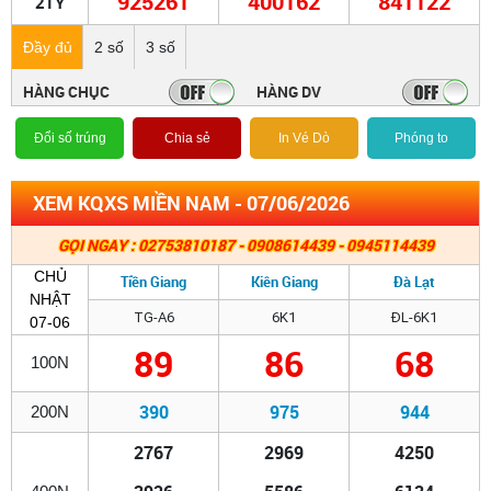
925261
400162
841122
2TỶ
Đầy đủ
2 số
3 số
HÀNG CHỤC
HÀNG DV
Đổi số trúng
Chia sẻ
In Vé Dò
Phóng to
XEM KQXS MIỀN NAM - 07/06/2026
GỌI NGAY : 02753810187 - 0908614439 - 0945114439
CHỦ
Tiền Giang
Kiên Giang
Đà Lạt
NHẬT
TG-A6
6K1
ĐL-6K1
07-06
89
86
68
100N
390
975
944
200N
2767
2969
4250