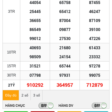
44054
65758
87455
25445
65412
46247
3TR
36655
87004
87109
86549
09877
39100
99012
27530
47226
40693
21680
61433
10TR
98509
24154
23332
31521
65744
97278
15TR
07798
97931
99075
30TR
910292
364957
712879
2TỶ
Đầy đủ
2 số
3 số
HÀNG CHỤC
HÀNG DV