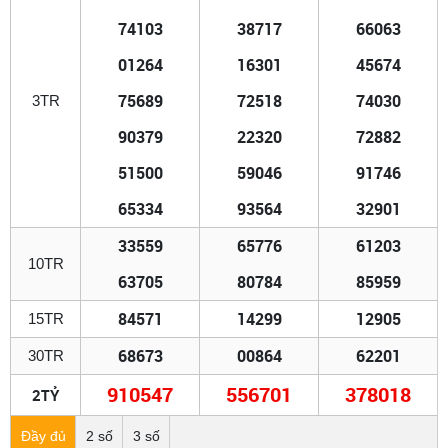
74103
38717
66063
01264
16301
45674
75689
72518
74030
3TR
90379
22320
72882
51500
59046
91746
65334
93564
32901
33559
65776
61203
10TR
63705
80784
85959
84571
14299
12905
15TR
68673
00864
62201
30TR
910547
556701
378018
2TỶ
Đầy đủ
2 số
3 số