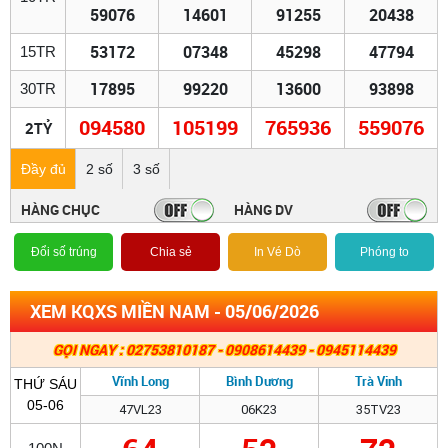
59076
14601
91255
20438
53172
07348
45298
47794
15TR
17895
99220
13600
93898
30TR
094580
105199
765936
559076
2TỶ
Đầy đủ
2 số
3 số
HÀNG CHỤC
HÀNG DV
Đổi số trúng
Chia sẻ
In Vé Dò
Phóng to
XEM KQXS MIỀN NAM - 05/06/2026
GỌI NGAY : 02753810187 - 0908614439 - 0945114439
Vĩnh Long
Bình Dương
Trà Vinh
THỨ SÁU
05-06
47VL23
06K23
35TV23