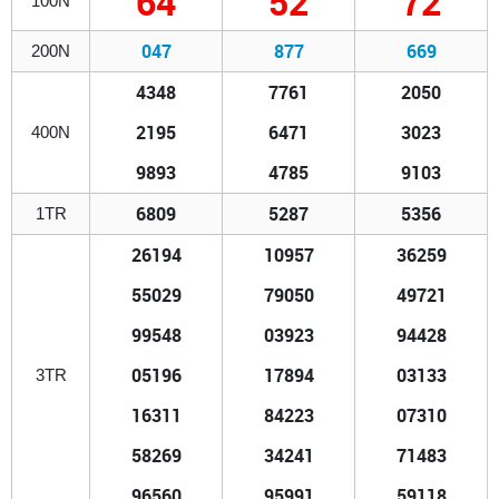
64
52
72
100N
047
877
669
200N
4348
7761
2050
2195
6471
3023
400N
9893
4785
9103
6809
5287
5356
1TR
26194
10957
36259
55029
79050
49721
99548
03923
94428
05196
17894
03133
3TR
16311
84223
07310
58269
34241
71483
96560
95991
59118