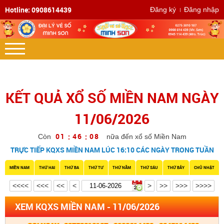
Hotline: 0908614439
Đăng ký
Đăng nhập
KẾT QUẢ XỔ SỐ MIỀN NAM NGÀY
11/06/2026
7
0
1
4
6
0
:
:
Còn
nữa đến xổ số Miền Nam
TRỰC TIẾP KQXS MIỀN NAM LÚC 16:10 CÁC NGÀY TRONG TUẦN
8
MIỀN NAM
THỨ HAI
THỨ BA
THỨ TƯ
THỨ NĂM
THỨ SÁU
THỨ BẢY
CHỦ NHẬT
<<<<
<<<
<<
<
>
>>
>>>
>>>>
XEM KQXS MIỀN NAM - 11/06/2026