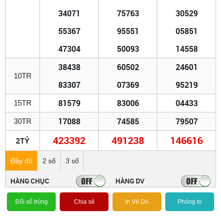
34071
75763
30529
55367
95551
05851
47304
50093
14558
38438
60502
24601
10TR
83307
07369
95219
81579
83006
04433
15TR
17088
74585
79507
30TR
423392
491238
146616
2TỶ
Đầy đủ
2 số
3 số
HÀNG CHỤC
HÀNG DV
Đổi số trúng
Chia sẻ
In Vé Dò
Phóng to