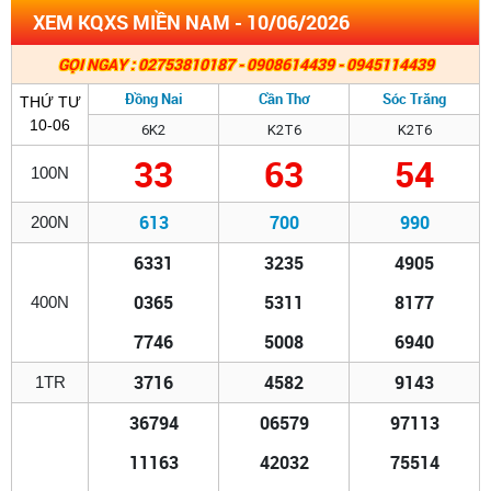
XEM KQXS MIỀN NAM - 10/06/2026
GỌI NGAY : 02753810187 - 0908614439 - 0945114439
Đồng Nai
Cần Thơ
Sóc Trăng
THỨ TƯ
10-06
6K2
K2T6
K2T6
33
63
54
100N
613
700
990
200N
6331
3235
4905
0365
5311
8177
400N
7746
5008
6940
3716
4582
9143
1TR
36794
06579
97113
11163
42032
75514