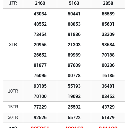
2460
5163
2858
1TR
43034
50441
65589
48552
88853
85631
73454
91836
33309
20955
21303
98684
3TR
26652
89969
70188
81877
97609
00236
76095
00778
16185
93185
55193
36481
10TR
70100
19092
03452
77229
25502
43729
15TR
92526
55722
61479
30TR