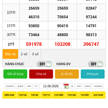
26659
25659
02847
10TR
46310
70654
97244
93850
90419
14791
15TR
73464
48800
98313
30TR
591978
103208
396747
2TỶ
Đầy đủ
2 số
3 số
HÀNG CHỤC
HÀNG DV
Đổi số trúng
Chia sẻ
In Vé Dò
Phóng to
<<<<
<<<
<<
<
>
>>
>>>
>>>>
MIỀN NAM
THỨ HAI
THỨ BA
THỨ TƯ
THỨ NĂM
THỨ SÁU
THỨ BẢY
CHỦ NHẬT