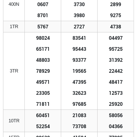
0607
3730
2899
400N
8701
3980
9275
5767
2727
4738
1TR
98024
83541
04497
65171
95443
95725
48803
93377
31392
78929
19565
22442
3TR
49571
47395
48417
23305
32623
12573
71811
97685
25920
60451
21083
58056
10TR
52254
73708
04366