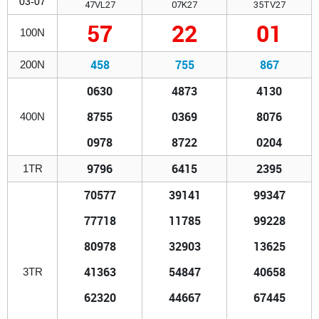
03-07
47VL27
07K27
35TV27
57
22
01
100N
458
755
867
200N
0630
4873
4130
8755
0369
8076
400N
0978
8722
0204
9796
6415
2395
1TR
70577
39141
99347
77718
11785
99228
80978
32903
13625
41363
54847
40658
3TR
62320
44667
67445