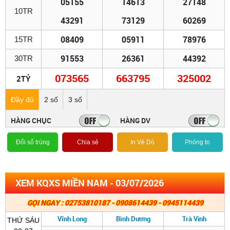
05155
14613
27148
10TR
43291
73129
60269
08409
05911
78976
15TR
91553
26361
44392
30TR
073565
663795
325002
2TỶ
Đầy đủ
2 số
3 số
HÀNG CHỤC
HÀNG DV
Đổi số trúng
Chia sẻ
In Vé Dò
Phóng to
XEM KQXS MIỀN NAM - 03/07/2026
GỌI NGAY : 02753810187 - 0908614439 - 0945114439
Vĩnh Long
Bình Dương
Trà Vinh
THỨ SÁU