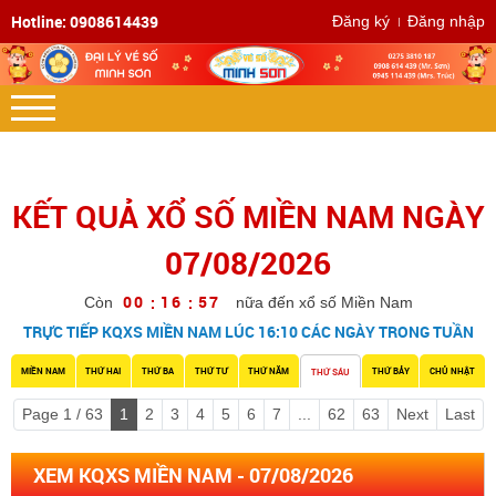
Hotline: 0908614439
Đăng ký
Đăng nhập
KẾT QUẢ XỔ SỐ MIỀN NAM NGÀY
07/08/2026
0
0
1
6
5
:
:
Còn
nữa đến xổ số Miền Nam
7
TRỰC TIẾP KQXS MIỀN NAM LÚC 16:10 CÁC NGÀY TRONG TUẦN
MIỀN NAM
THỨ HAI
THỨ BA
THỨ TƯ
THỨ NĂM
THỨ BẢY
CHỦ NHẬT
THỨ SÁU
Page 1 / 63
1
2
3
4
5
6
7
...
62
63
Next
Last
XEM KQXS MIỀN NAM - 07/08/2026