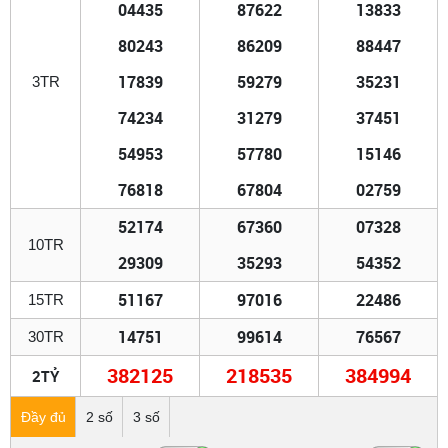
04435
87622
13833
80243
86209
88447
17839
59279
35231
3TR
74234
31279
37451
54953
57780
15146
76818
67804
02759
52174
67360
07328
10TR
29309
35293
54352
51167
97016
22486
15TR
14751
99614
76567
30TR
382125
218535
384994
2TỶ
Đầy đủ
2 số
3 số