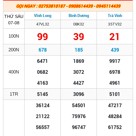
GỌI NGAY : 02753810187 - 0908614439 - 0945114439
Vĩnh Long
Bình Dương
Trà Vinh
THỨ SÁU
07-08
47VL32
08K32
35TV32
99
39
21
100N
678
185
439
200N
6471
1869
9917
0682
3072
6978
400N
4163
4427
4961
5145
3096
5101
1TR
36124
54501
47217
21122
75976
48284
56557
96747
61752