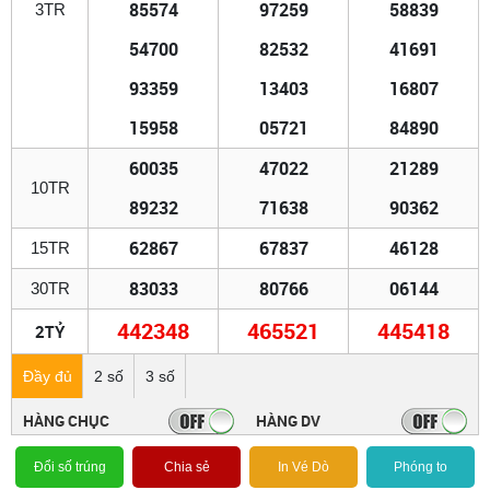
85574
97259
58839
3TR
54700
82532
41691
93359
13403
16807
15958
05721
84890
60035
47022
21289
10TR
89232
71638
90362
62867
67837
46128
15TR
83033
80766
06144
30TR
442348
465521
445418
2TỶ
Đầy đủ
2 số
3 số
HÀNG CHỤC
HÀNG DV
Đổi số trúng
Chia sẻ
In Vé Dò
Phóng to