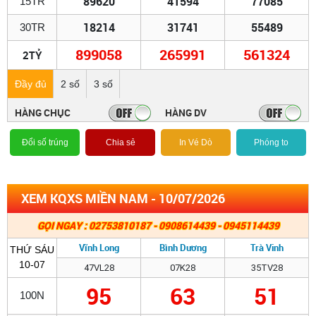
89620
41594
77085
15TR
18214
31741
55489
30TR
899058
265991
561324
2TỶ
Đầy đủ
2 số
3 số
HÀNG CHỤC
HÀNG DV
Đổi số trúng
Chia sẻ
In Vé Dò
Phóng to
XEM KQXS MIỀN NAM - 10/07/2026
GỌI NGAY : 02753810187 - 0908614439 - 0945114439
Vĩnh Long
Bình Dương
Trà Vinh
THỨ SÁU
10-07
47VL28
07K28
35TV28
95
63
51
100N