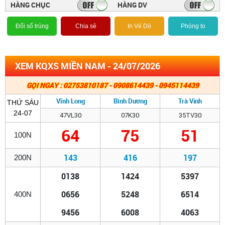
HÀNG CHỤC
HÀNG DV
Đổi số trúng
Chia sẻ
In Vé Dò
Phóng to
XEM KQXS MIỀN NAM - 24/07/2026
GỌI NGAY : 02753810187 - 0908614439 - 0945114439
Vĩnh Long
Bình Dương
Trà Vinh
THỨ SÁU
24-07
47VL30
07K30
35TV30
64
75
51
100N
143
416
197
200N
0138
1424
5397
0656
5248
6514
400N
9456
6008
4063