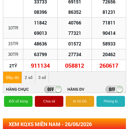
33733
69151
72656
08396
86352
81231
11842
40766
71811
10TR
69013
77321
90414
48636
01572
58933
15TR
63799
27734
20462
30TR
911134
058812
260617
2TỶ
Đầy đủ
2 số
3 số
HÀNG CHỤC
HÀNG DV
Đổi số trúng
Chia sẻ
In Vé Dò
Phóng to
XEM KQXS MIỀN NAM - 26/06/2026