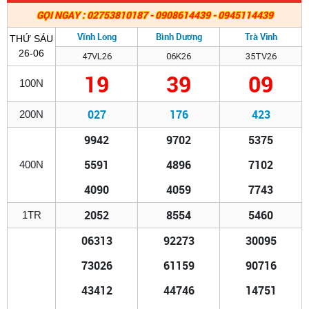
GỌI NGAY : 02753810187 - 0908614439 - 0945114439
Vĩnh Long
Bình Dương
Trà Vinh
THỨ SÁU
26-06
47VL26
06K26
35TV26
19
39
09
100N
027
176
423
200N
9942
9702
5375
5591
4896
7102
400N
4090
4059
7743
2052
8554
5460
1TR
06313
92273
30095
73026
61159
90716
43412
44746
14751