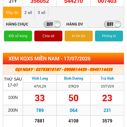
356052
544210
007403
2TỶ
Đầy đủ
2 số
3 số
HÀNG CHỤC
HÀNG DV
Đổi số trúng
Chia sẻ
In Vé Dò
Phóng to
XEM KQXS MIỀN NAM - 17/07/2026
GỌI NGAY : 02753810187 - 0908614439 - 0945114439
Vĩnh Long
Bình Dương
Trà Vinh
THỨ SÁU
17-07
47VL29
07K29
35TV29
33
50
23
100N
789
064
231
200N
7881
4108
3579