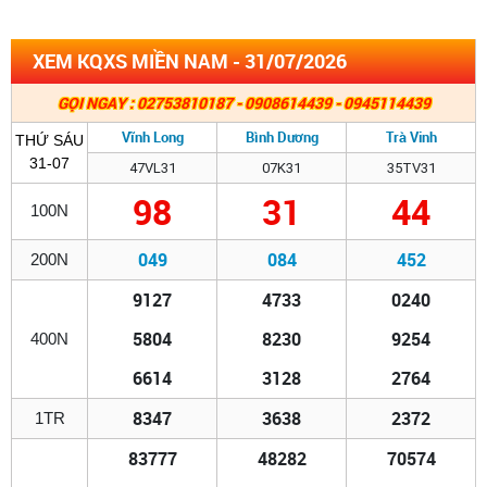
XEM KQXS MIỀN NAM - 31/07/2026
GỌI NGAY : 02753810187 - 0908614439 - 0945114439
Vĩnh Long
Bình Dương
Trà Vinh
THỨ SÁU
31-07
47VL31
07K31
35TV31
98
31
44
100N
049
084
452
200N
9127
4733
0240
5804
8230
9254
400N
6614
3128
2764
8347
3638
2372
1TR
83777
48282
70574