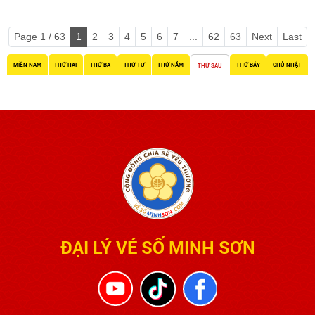
Page 1 / 63
1
2
3
4
5
6
7
...
62
63
Next
Last
MIỀN NAM
THỨ HAI
THỨ BA
THỨ TƯ
THỨ NĂM
THỨ BẢY
CHỦ NHẬT
THỨ SÁU
ĐẠI LÝ VÉ SỐ MINH SƠN