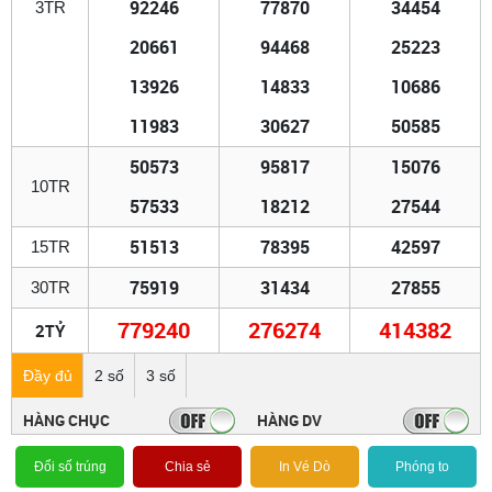
92246
77870
34454
3TR
20661
94468
25223
13926
14833
10686
11983
30627
50585
50573
95817
15076
10TR
57533
18212
27544
51513
78395
42597
15TR
75919
31434
27855
30TR
779240
276274
414382
2TỶ
Đầy đủ
2 số
3 số
HÀNG CHỤC
HÀNG DV
Đổi số trúng
Chia sẻ
In Vé Dò
Phóng to