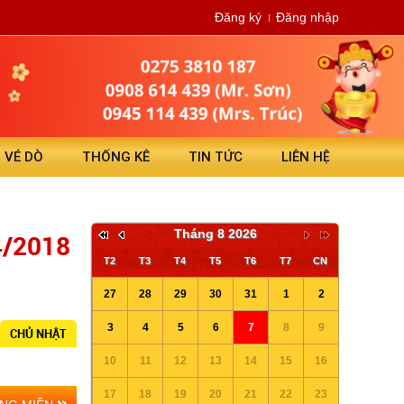
Đăng ký
Đăng nhập
N VÉ DÒ
THỐNG KÊ
TIN TỨC
LIÊN HỆ
Tháng 8 2026
4/2018
T2
T3
T4
T5
T6
T7
CN
27
28
29
30
31
1
2
3
4
5
6
7
8
9
CHỦ NHẬT
10
11
12
13
14
15
16
17
18
19
20
21
22
23