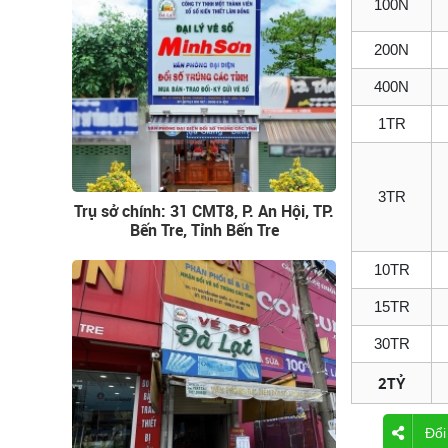
100N
200N
400N
1TR
3TR
Trụ sở chính: 31 CMT8, P. An Hội, TP.
Bến Tre, Tỉnh Bến Tre
10TR
15TR
30TR
2TỶ
Đổi