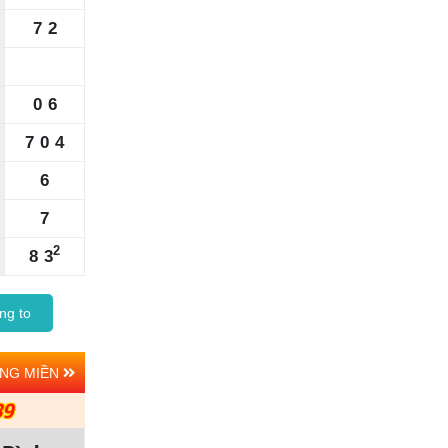
7
2
0
6
7
0
4
6
7
2
8
3
ng to
ẢNG MIỀN
39