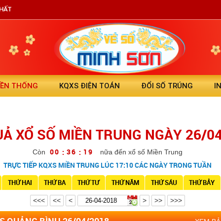
NHẤT
YỀN THỐNG
KQXS ĐIỆN TOÁN
ĐỔI SỐ TRÚNG
I
UẢ XỔ SỐ MIỀN TRUNG NGÀY 26/0
0
0
3
6
1
8
:
:
Còn
nữa đến xổ số Miền Trung
TRỰC TIẾP KQXS MIỀN TRUNG LÚC 17:10 CÁC NGÀY TRONG TUẦN
THỨ HAI
THỨ BA
THỨ TƯ
THỨ NĂM
THỨ SÁU
THỨ BẢY
<<<
<<
<
>
>>
>>>
S QUẢNG BÌNH 26/04/2018