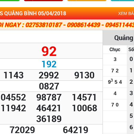
S QUẢNG BÌNH 05/04/2018
XEM B
I NGAY : 02753810187 - 0908614439 - 09451144
Quảng
92
Chục
Số
0
3
192
1
7
2
1143
2992
9130
2
3
9
5
4
0827
3
4
04552
98787
14571
4
11942
46421
10068
7
0
5
36189
6
72029
64219