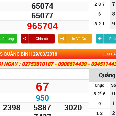
7
65074
2
8
7
65077
8
6
965704
9
8
2
1
 số trúng
Chia sẻ
In Vé Dò
Phó
S QUẢNG BÌNH 29/03/2018
XEM B
I NGAY : 02753810187 - 0908614439 - 09451144
Quảng
67
Chục
Số
0
2
5
2
6
950
1
0
2398
5887
3020
2
1
3