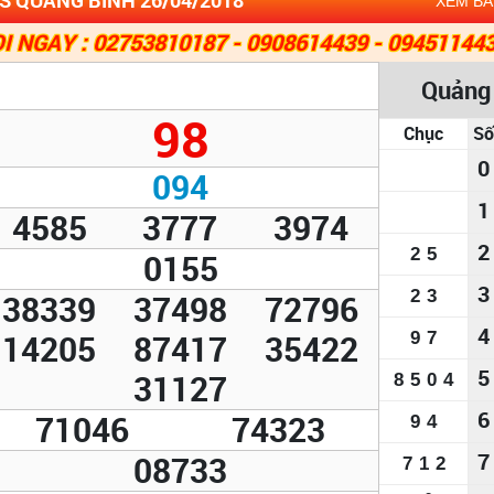
XEM B
I NGAY : 02753810187 - 0908614439 - 09451144
Quảng
98
Chục
Số
0
094
1
4585
3777
3974
2
2
5
0155
3
2
3
38339
37498
72796
4
14205
87417
35422
9
7
5
31127
8
5
0
4
6
71046
74323
9
4
7
08733
7
1
2