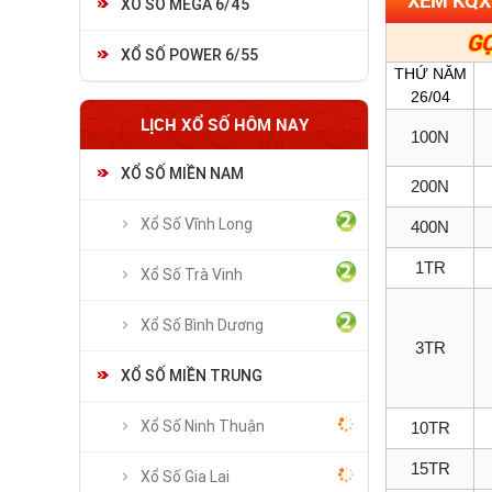
XỔ SỐ MEGA 6/45
GỌ
XỔ SỐ POWER 6/55
THỨ NĂM
26/04
LỊCH XỔ SỐ HÔM NAY
100N
XỔ SỐ MIỀN NAM
200N
Xổ Số Vĩnh Long
400N
1TR
Xổ Số Trà Vinh
Xổ Số Bình Dương
3TR
XỔ SỐ MIỀN TRUNG
Xổ Số Ninh Thuận
10TR
15TR
Xổ Số Gia Lai