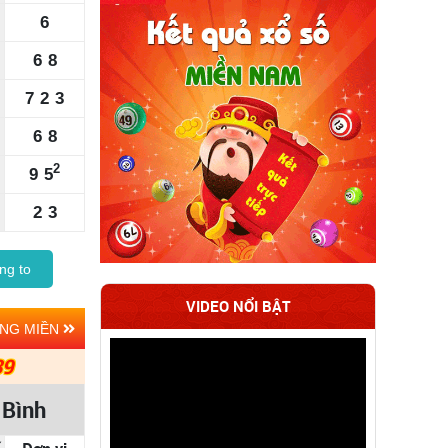
6
6
8
7
2
3
6
8
2
9
5
2
3
ng to
VIDEO NỔI BẬT
ẢNG MIỀN
39
 Bình