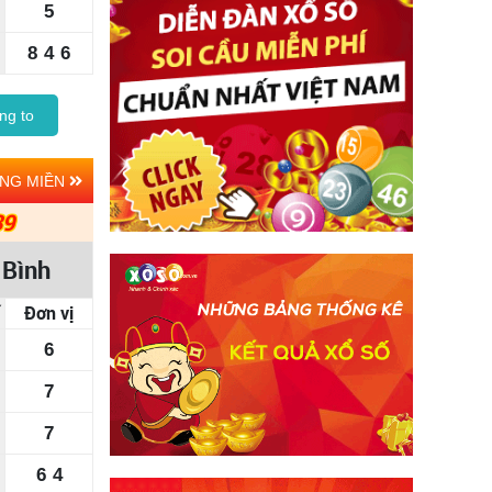
5
8
4
6
ng to
ẢNG MIỀN
39
 Bình
Đơn vị
6
7
7
6
4