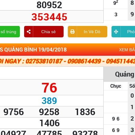
80952
8
2
9
353445
9
3
 số trúng
Chia sẻ
In Vé Dò
Phó
S QUẢNG BÌNH 19/04/2018
XEM B
I NGAY : 02753810187 - 0908614439 - 09451144
Quảng
76
Chục
Số
0
389
1
9756
9258
1836
2
9
6
1406
3
6
9
04927
47785
93278