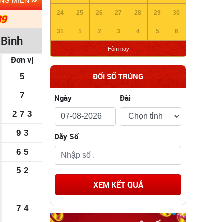
ẢNG MIỀN
24
25
26
27
28
29
30
39
31
1
2
3
4
5
6
 Bình
Hôm nay
Đơn vị
ĐỔI SỐ TRÚNG
5
7
Ngày
Đài
2
7
3
9
3
Dãy Số
6
5
5
2
XEM KẾT QUẢ
7
4