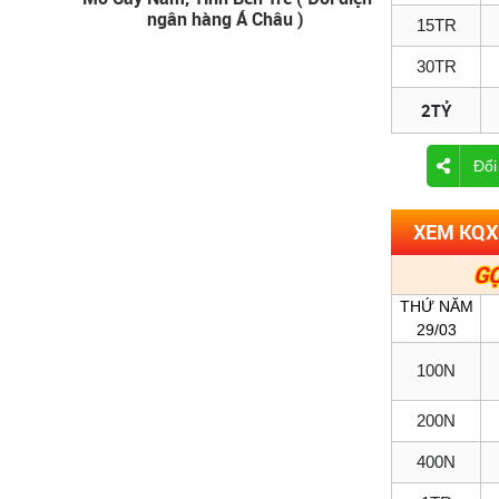
ngân hàng Á Châu )
15TR
30TR
2TỶ
Đổi
XEM KQX
GỌ
THỨ NĂM
29/03
100N
200N
400N