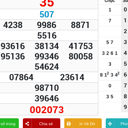
35
Chục
Số
0
1
507
1
7
4238
9986
8871
2
5516
3
5
7
93616
38134
41753
4
95136
99346
80058
3
2
6
1
5
54624
3
6
07864
23614
2
2
8
1
3
4
7
98710
0
39646
8
3
5
002073
9
 số trúng
Chia sẻ
In Vé Dò
Phó