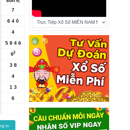
Đơn vị
7
6
4
0
4
5
8
4
6
2
6
3
8
4
1
3
6
ng to