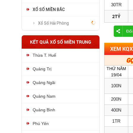
30TR
XỔ SỐ MIỀN BẮC
2TỶ
Xổ Số Hải Phòng
Đổi
KẾT QUẢ XỔ SỐ MIỀN TRUNG
XEM KQX
Thừa T. Huế
GỌ
THỨ NĂM
Quảng Trị
19/04
Quảng Ngãi
100N
Quảng Nam
200N
Quảng Bình
400N
1TR
Phú Yên