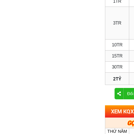
1TR
3TR
10TR
15TR
30TR
2TỶ
Đổi
XEM KQX
GỌ
THỨ NĂM