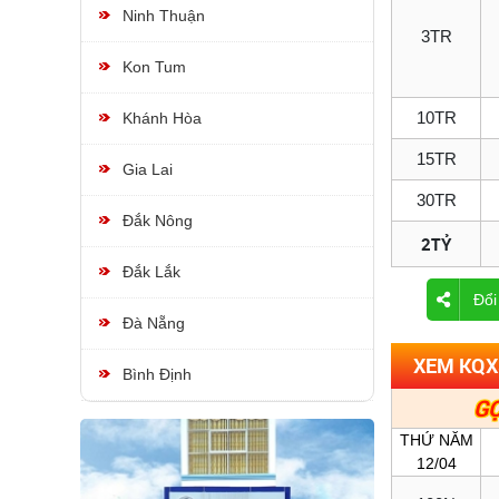
Ninh Thuận
3TR
Kon Tum
10TR
Khánh Hòa
15TR
Gia Lai
30TR
Đắk Nông
2TỶ
Đắk Lắk
Đổi
Đà Nẵng
XEM KQX
Bình Định
GỌ
THỨ NĂM
12/04