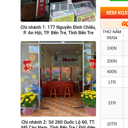
XEM KQX
GỌ
Chi nhánh 1: 177 Nguyễn Đình Chiểu,
P. An Hội, TP. Bến Tre, Tỉnh Bến Tre
THỨ NĂM
05/04
100N
200N
400N
1TR
3TR
Chi nhánh 2: Số 260 Quốc Lộ 60, TT.
10TR
Mõ Cày Nam, Tỉnh Bến Tre ( Đối diện