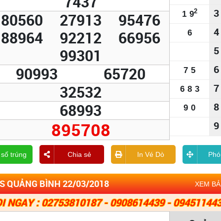
7437
3
2
1
9
80560
27913
95476
4
88964
92212
66956
6
5
99301
6
90993
65720
7
5
7
32532
6
8
3
68993
8
9
0
895708
9
 số trúng
Chia sẻ
In Vé Dò
Phó
S QUẢNG BÌNH 22/03/2018
XEM B
I NGAY : 02753810187 - 0908614439 - 09451144