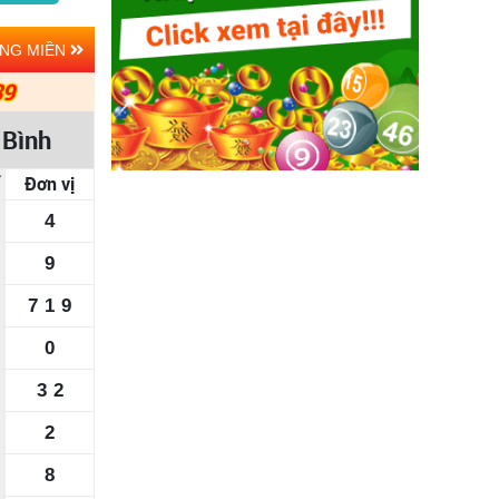
ẢNG MIỀN
39
 Bình
Đơn vị
4
9
7
1
9
0
3
2
2
8