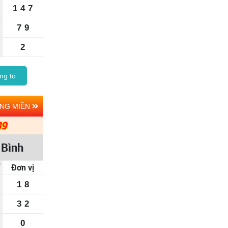
1
4
7
7
9
2
ng to
ẢNG MIỀN
39
 Bình
Đơn vị
1
8
3
2
0