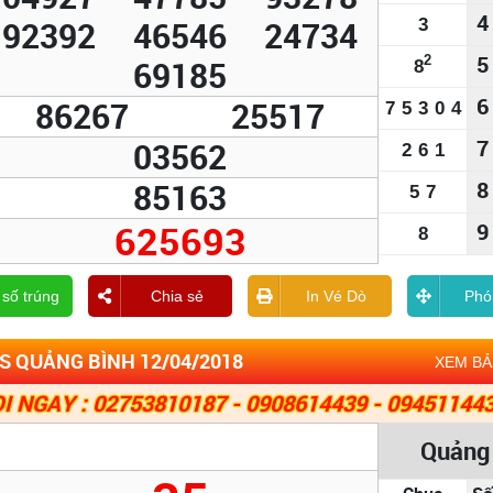
4
92392
46546
24734
3
5
2
69185
8
6
86267
25517
7
5
3
0
4
7
03562
2
6
1
85163
8
5
7
625693
9
8
 số trúng
Chia sẻ
In Vé Dò
Phó
S QUẢNG BÌNH 12/04/2018
XEM B
I NGAY : 02753810187 - 0908614439 - 09451144
Quảng