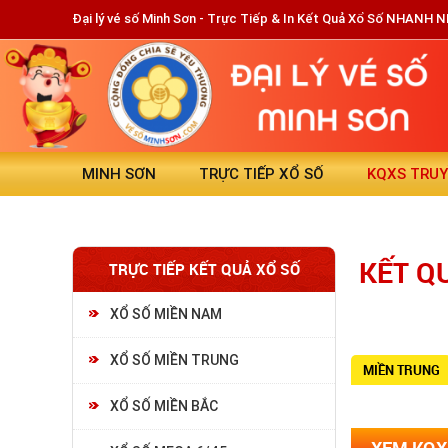
Đại lý vé số Minh Sơn - Trực Tiếp & In Kết Quả Xổ Số NHANH 
MINH SƠN
TRỰC TIẾP XỔ SỐ
KQXS TRU
KẾT Q
TRỰC TIẾP KẾT QUẢ XỔ SỐ
XỔ SỐ MIỀN NAM
XỔ SỐ MIỀN TRUNG
MIỀN TRUNG
XỔ SỐ MIỀN BẮC
XEM KQX