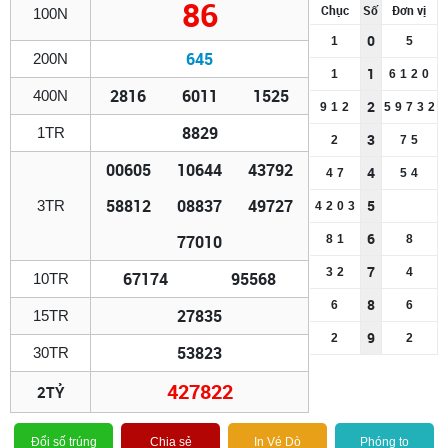
86
Chục
Số
Đơn vị
100N
0
1
5
645
200N
1
1
6
1
2
0
2816
6011
1525
400N
2
9
1
2
5
9
7
3
2
8829
1TR
3
2
7
5
00605
10644
43792
4
4
7
5
4
58812
08837
49727
5
3TR
4
2
0
3
6
77010
8
1
8
7
3
2
4
67174
95568
10TR
8
6
6
27835
15TR
9
2
2
53823
30TR
427822
2TỶ
Đổi số trúng
Chia sẻ
In Vé Dò
Phóng to