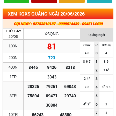
XEM KQXS QUẢNG NGÃI 20/06/2026
GỌI NGAY : 02753810187 - 0908614439 - 0945114439
THỨ BẢY
XSQNG
Quảng Ngãi
20/06
81
Chục
Số
Đơn vị
100N
0
4
8
4
723
200N
1
8
6
7
8
9
8446
9426
8318
400N
2
2
3
6
3343
1TR
3
3
2
4
28326
79261
69043
4
2
9
0
6
3
0
75894
09471
29740
5
3TR
6
2
2
30804
4
2
1
7
1
66243
48380
10TR