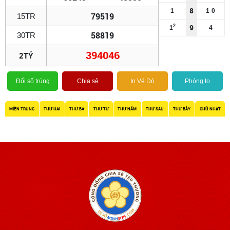
8
1
1
0
79519
15TR
9
2
1
4
58819
30TR
394046
2TỶ
Đổi số trúng
Chia sẻ
In Vé Dò
Phóng to
MIỀN TRUNG
THỨ HAI
THỨ BA
THỨ TƯ
THỨ NĂM
THỨ SÁU
THỨ BẢY
CHỦ NHẬT