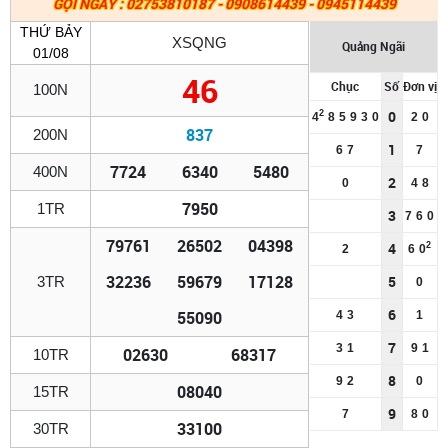
GỌI NGAY : 02753810187 - 0908614439 - 0945114439
THỨ BẢY
XSQNG
Quảng Ngãi
01/08
46
Chục
Số
Đơn vị
100N
0
2
4
8
5
9
3
0
2
0
837
200N
1
6
7
7
7724
6340
5480
400N
2
0
4
8
7950
1TR
3
7
6
0
79761
26502
04398
4
2
2
6
0
32236
59679
17128
5
3TR
0
6
55090
4
3
1
7
3
1
9
1
02630
68317
10TR
8
9
2
0
08040
15TR
9
7
8
0
33100
30TR