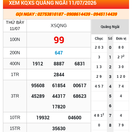
XEM KQXS QUẢNG NGÃI 11/07/2026
GỌI NGAY : 02753810187 - 0908614439 - 0945114439
THỨ BẢY
XSQNG
Quảng Ngãi
11/07
99
Chục
Số
Đơn vị
100N
0
2
0
3
8
0
647
200N
1
2
3
2
7
1912
8887
6831
400N
2
1
3
3
0
2844
1TR
3
2
9
1
2
0
95608
61854
00617
4
4
5
7
7
4
45289
44317
68623
5
3TR
4
6
17820
7
2
4
8
1
4
19932
04600
10TR
8
0
7
9
35630
15TR