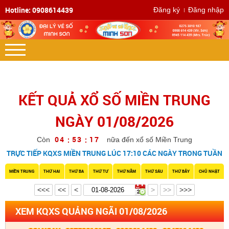
Hotline: 0908614439
Đăng ký
Đăng nhập
KẾT QUẢ XỔ SỐ MIỀN TRUNG
NGÀY 01/08/2026
0
4
5
3
1
6
:
:
Còn
nữa đến xổ số Miền Trung
TRỰC TIẾP KQXS MIỀN TRUNG LÚC 17:10 CÁC NGÀY TRONG TUẦN
MIỀN TRUNG
THỨ HAI
THỨ BA
THỨ TƯ
THỨ NĂM
THỨ SÁU
THỨ BẢY
CHỦ NHẬT
<<<
<<
<
>
>>
>>>
XEM KQXS QUẢNG NGÃI 01/08/2026