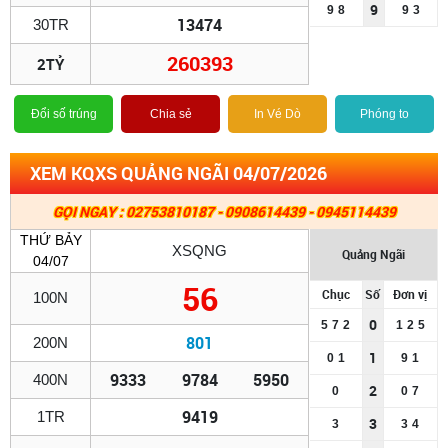
9
9
8
9
3
13474
30TR
260393
2TỶ
Đổi số trúng
Chia sẻ
In Vé Dò
Phóng to
XEM KQXS QUẢNG NGÃI 04/07/2026
GỌI NGAY : 02753810187 - 0908614439 - 0945114439
THỨ BẢY
XSQNG
Quảng Ngãi
04/07
56
Chục
Số
Đơn vị
100N
0
5
7
2
1
2
5
801
200N
1
0
1
9
1
9333
9784
5950
400N
2
0
0
7
9419
1TR
3
3
3
4