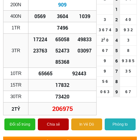
909
200N
1
0569
3604
1039
400N
2
3
4
0
7496
1TR
3
3
6
7
4
9
3
2
17224
65058
49833
4
2
2
0
3
23763
52473
03097
5
3TR
6
7
8
6
85368
9
9
3
8
5
7
9
3
5
65665
92443
10TR
8
5
6
17832
15TR
9
0
6
3
6
7
73420
30TR
206975
2TỶ
Đổi số trúng
Chia sẻ
In Vé Dò
Phóng to