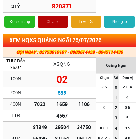
820371
2TỶ
Đổi số trúng
Chia sẻ
In Vé Dò
Phóng to
XEM KQXS QUẢNG NGÃI 25/07/2026
GỌI NGAY : 02753810187 - 0908614439 - 0945114439
THỨ BẢY
XSQNG
Quảng Ngãi
25/07
02
Chục
Số
Đơn vị
100N
0
2
5
2
6
4
585
200N
1
4
7020
1659
1106
400N
2
0
0
5
4567
1TR
3
5
81349
29504
34750
4
0
6
1
9
5
59496
81164
09114
5
3TR
8
4
2
3
9
0