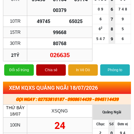
6
00379
0
9
7
4
8
7
6
9
49745
65025
10TR
8
2
6
5
99668
15TR
9
5
4
7
6
80768
30TR
026635
2TỶ
Đổi số trúng
Chia sẻ
In Vé Dò
Phóng to
XEM KQXS QUẢNG NGÃI 18/07/2026
GỌI NGAY : 02753810187 - 0908614439 - 0945114439
THỨ BẢY
XSQNG
Quảng Ngãi
18/07
24
Chục
Số
Đơn vị
100N
0
2
9
4