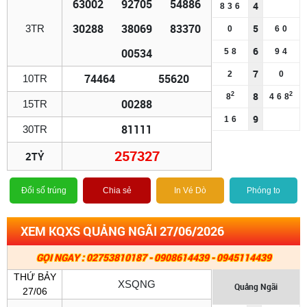
63002
92705
54886
4
8
3
6
30288
38069
83370
5
3TR
0
6
0
6
00534
5
8
9
4
7
2
0
74464
55620
10TR
8
2
2
8
4
6
8
00288
15TR
9
1
6
81111
30TR
257327
2TỶ
Đổi số trúng
Chia sẻ
In Vé Dò
Phóng to
XEM KQXS QUẢNG NGÃI 27/06/2026
GỌI NGAY : 02753810187 - 0908614439 - 0945114439
THỨ BẢY
XSQNG
Quảng Ngãi
27/06