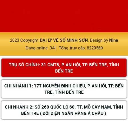
ĐẠI LÝ VÉ SỐ MINH SƠN
Nina
2023 Copyright
. Design by
Đang online: 34
Tổng truy cập: 8220560
TRỤ SỞ CHÍNH: 31 CMT8, P. AN HỘI, TP. BẾN TRE, TỈNH
BẾN TRE
CHI NHÁNH 1: 177 NGUYỄN ĐÌNH CHIỂU, P. AN HỘI, TP. BẾN
TRE, TỈNH BẾN TRE
CHI NHÁNH 2: SỐ 260 QUỐC LỘ 60, TT. MÕ CÀY NAM, TỈNH
BẾN TRE ( ĐỐI DIỆN NGÂN HÀNG Á CHÂU )