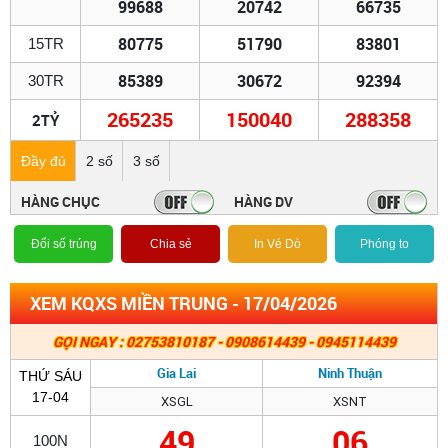
99688
20742
66735
80775
51790
83801
15TR
85389
30672
92394
30TR
265235
150040
288358
2TỶ
Đầy đủ
2 số
3 số
HÀNG CHỤC
HÀNG DV
Đổi số trúng
Chia sẻ
In Vé Dò
Phóng to
XEM KQXS MIỀN TRUNG - 17/04/2026
GỌI NGAY : 02753810187 - 0908614439 - 0945114439
Gia Lai
Ninh Thuận
THỨ SÁU
17-04
XSGL
XSNT
49
06
100N