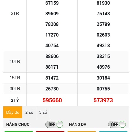
67159
81930
39609
75148
3TR
78208
25799
17270
02603
40754
49218
88606
38315
10TR
88171
48976
81472
30184
15TR
26730
00755
30TR
595660
573973
2TỶ
Đầy đủ
2 số
3 số
HÀNG CHỤC
HÀNG DV