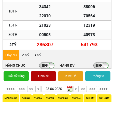
34342
38006
10TR
22010
70564
21023
12319
15TR
00505
40973
30TR
286307
541793
2TỶ
Đầy đủ
2 số
3 số
HÀNG CHỤC
HÀNG DV
Đổi số trúng
Chia sẻ
In Vé Dò
Phóng to
<<<<
<<<
<<
<
>
>>
>>>
>>>>
MIỀN TRUNG
THỨ HAI
THỨ BA
THỨ TƯ
THỨ NĂM
THỨ SÁU
THỨ BẢY
CHỦ NHẬT