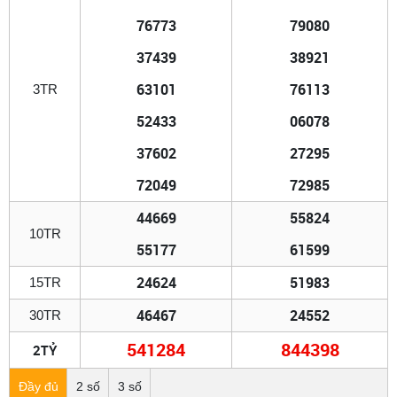
76773
79080
37439
38921
63101
76113
3TR
52433
06078
37602
27295
72049
72985
44669
55824
10TR
55177
61599
24624
51983
15TR
46467
24552
30TR
541284
844398
2TỶ
Đầy đủ
2 số
3 số