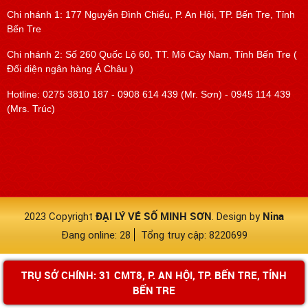
Chi nhánh 1: 177 Nguyễn Đình Chiểu, P. An Hội, TP. Bến Tre, Tỉnh
Bến Tre
Chi nhánh 2: Số 260 Quốc Lộ 60, TT. Mõ Cày Nam, Tỉnh Bến Tre (
Đối diện ngân hàng Á Châu )
Hotline: 0275 3810 187 - 0908 614 439 (Mr. Sơn) - 0945 114 439
(Mrs. Trúc)
ĐẠI LÝ VÉ SỐ MINH SƠN
Nina
2023 Copyright
. Design by
Đang online: 28
Tổng truy cập: 8220699
TRỤ SỞ CHÍNH: 31 CMT8, P. AN HỘI, TP. BẾN TRE, TỈNH
BẾN TRE