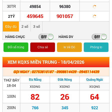
49854
96380
30TR
459645
901057
2TỶ
Đầy đủ
2 số
3 số
HÀNG CHỤC
HÀNG DV
Đổi số trúng
Chia sẻ
In Vé Dò
Phóng to
XEM KQXS MIỀN TRUNG - 18/04/2026
GỌI NGAY : 02753810187 - 0908614439 - 0945114439
Đà Nẵng
Đắk Nông
Quảng Ngãi
THỨ BẢY
18-04
XSDNG
XSDNO
XSQNG
82
26
64
100N
766
345
922
200N