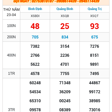
GỌI NGAY : 02753810187 - 0908614439 - 0945114439
Bình Định
Quảng Bình
Quảng Trị
THỨ NĂM
23-04
XSBDI
XSQB
XSQT
48
25
93
100N
705
834
675
200N
7382
3154
7276
2766
2236
8151
400N
5622
4701
9891
4578
7755
7495
1TR
60248
71348
44867
54534
36209
99172
65310
00245
38985
09578
08389
73016
3TR