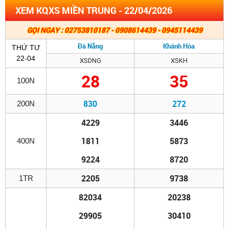
XEM KQXS MIỀN TRUNG - 22/04/2026
GỌI NGAY : 02753810187 - 0908614439 - 0945114439
Đà Nẵng
Khánh Hòa
THỨ TƯ
22-04
XSDNG
XSKH
28
35
100N
830
272
200N
4229
3446
1811
5873
400N
9224
8720
2205
9738
1TR
82034
20238
29905
30410