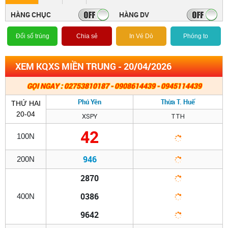
HÀNG CHỤC
HÀNG DV
Đổi số trúng
Chia sẻ
In Vé Dò
Phóng to
XEM KQXS MIỀN TRUNG - 20/04/2026
GỌI NGAY : 02753810187 - 0908614439 - 0945114439
Phú Yên
Thừa T. Huế
THỨ HAI
20-04
XSPY
TTH
42
100N
946
200N
2870
0386
400N
9642