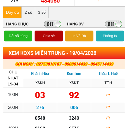
484050
2TỶ
Đầy đủ
2 số
3 số
HÀNG CHỤC
HÀNG DV
Đổi số trúng
Chia sẻ
In Vé Dò
Phóng to
XEM KQXS MIỀN TRUNG - 19/04/2026
GỌI NGAY : 02753810187 - 0908614439 - 0945114439
CHỦ
Khánh Hòa
Kon Tum
Thừa T. Huế
NHẬT
XSKH
XSKT
TTH
19-04
03
92
100N
276
006
200N
0548
3240