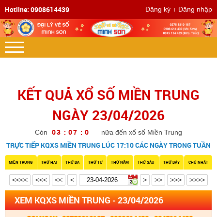
Hotline: 0908614439
Đăng ký
Đăng nhập
KẾT QUẢ XỔ SỐ MIỀN TRUNG
NGÀY 23/04/2026
0
3
0
7
0
5
:
:
Còn
nữa đến xổ số Miền Trung
TRỰC TIẾP KQXS MIỀN TRUNG LÚC 17:10 CÁC NGÀY TRONG TUẦN
MIỀN TRUNG
THỨ HAI
THỨ BA
THỨ TƯ
THỨ NĂM
THỨ SÁU
THỨ BẢY
CHỦ NHẬT
<<<<
<<<
<<
<
>
>>
>>>
>>>>
XEM KQXS MIỀN TRUNG - 23/04/2026