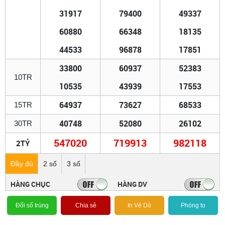
31917
79400
49337
60880
66348
18135
44533
96878
17851
33800
60937
52383
10TR
10535
43939
17553
64937
73627
68533
15TR
40748
52080
26102
30TR
547020
719913
982118
2TỶ
Đầy đủ
2 số
3 số
HÀNG CHỤC
HÀNG DV
Đổi số trúng
Chia sẻ
In Vé Dò
Phóng to