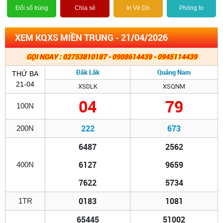
Đổi số trúng
Chia sẻ
In Vé Dò
Phóng to
XEM KQXS MIỀN TRUNG - 21/04/2026
GỌI NGAY : 02753810187 - 0908614439 - 0945114439
Đắk Lắk
Quảng Nam
THỨ BA
21-04
XSDLK
XSQNM
04
79
100N
222
673
200N
6487
2562
6127
9659
400N
7622
5734
0183
1081
1TR
65445
51002