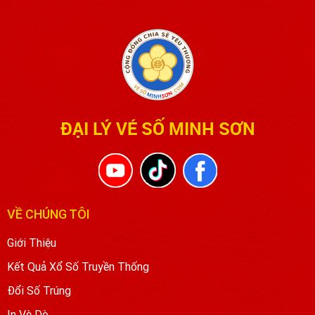
ĐẠI LÝ VÉ SỐ MINH SƠN
VỀ CHÚNG TÔI
Giới Thiệu
Kết Quả Xổ Số Truyền Thống
Đổi Số Trúng
In Vè Dò