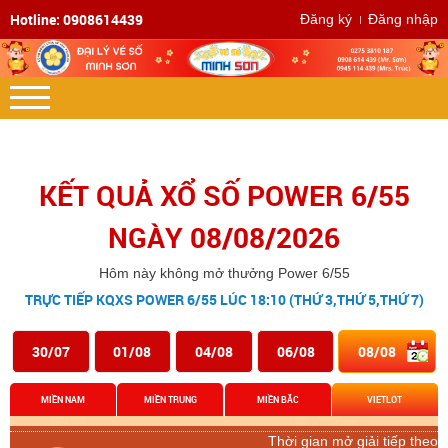
Hotline: 0908614439
Đăng ký
Đăng nhập
KẾT QUẢ XỔ SỐ POWER 6/55
NGÀY 08/08/2026
Hôm này không mở thưởng Power 6/55
TRỰC TIẾP KQXS POWER 6/55 LÚC 18:10 (THỨ 3,THỨ 5,THỨ 7)
30/07
01/08
04/08
06/08
08/08
MIỀN NAM
MIỀN TRUNG
MIỀN BẮC
VIETLOT
Thời gian mở giải tiếp theo