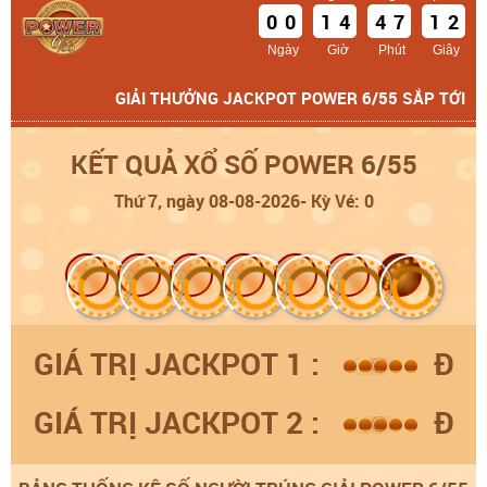
0
0
1
4
4
7
1
2
Ngày
Giờ
Phút
Giây
GIẢI THƯỞNG JACKPOT POWER 6/55 SẮP TỚI
KẾT QUẢ XỔ SỐ POWER 6/55
Thứ 7, ngày 08-08-2026- Kỳ Vé: 0
GIÁ TRỊ JACKPOT 1 :
Đ
GIÁ TRỊ JACKPOT 2 :
Đ