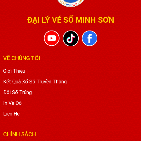
ĐẠI LÝ VÉ SỐ MINH SƠN
VỀ CHÚNG TÔI
Giới Thiệu
Kết Quả Xổ Số Truyền Thống
Đổi Số Trúng
In Vè Dò
Liên Hệ
CHÍNH SÁCH