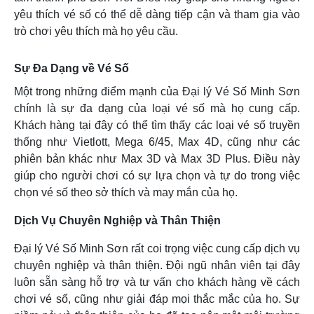
yêu thích vé số có thể dễ dàng tiếp cận và tham gia vào
trò chơi yêu thích mà họ yêu cầu.
Sự Đa Dạng về Vé Số
Một trong những điểm mạnh của Đại lý Vé Số Minh Sơn
chính là sự đa dạng của loại vé số mà họ cung cấp.
Khách hàng tại đây có thể tìm thấy các loại vé số truyền
thống như Vietlott, Mega 6/45, Max 4D, cũng như các
phiên bản khác như Max 3D và Max 3D Plus. Điều này
giúp cho người chơi có sự lựa chọn và tự do trong việc
chọn vé số theo sở thích và may mắn của họ.
Dịch Vụ Chuyên Nghiệp và Thân Thiện
Đại lý Vé Số Minh Sơn rất coi trọng việc cung cấp dịch vụ
chuyên nghiệp và thân thiện. Đội ngũ nhân viên tại đây
luôn sẵn sàng hỗ trợ và tư vấn cho khách hàng về cách
chơi vé số, cũng như giải đáp mọi thắc mắc của họ. Sự