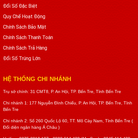
Đổi Số Đặc Biệt
Quy Chế Hoạt Động
Chính Sách Bảo Mật
Chính Sách Thanh Toán
Chính Sách Trả Hàng
Đổi Số Trúng Lớn
HỆ THỐNG CHI NHÁNH
Trụ sở chính: 31 CMT8, P. An Hội, TP. Bến Tre, Tỉnh Bến Tre
Chi nhánh 1: 177 Nguyễn Đình Chiểu, P. An Hội, TP. Bến Tre, Tỉnh
Bến Tre
Chi nhánh 2: Số 260 Quốc Lộ 60, TT. Mõ Cày Nam, Tỉnh Bến Tre (
Đối diện ngân hàng Á Châu )