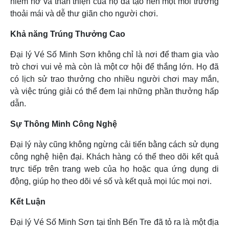
niềm nở và thân thiện của họ đã tạo nên một môi trường
thoải mái và dễ thư giãn cho người chơi.
Khả năng Trúng Thưởng Cao
Đại lý Vé Số Minh Sơn không chỉ là nơi để tham gia vào
trò chơi vui vẻ mà còn là một cơ hội để thắng lớn. Họ đã
có lịch sử trao thưởng cho nhiều người chơi may mắn,
và việc trúng giải có thể đem lại những phần thưởng hấp
dẫn.
Sự Thông Minh Công Nghệ
Đại lý này cũng không ngừng cải tiến bằng cách sử dụng
công nghệ hiện đại. Khách hàng có thể theo dõi kết quả
trực tiếp trên trang web của họ hoặc qua ứng dụng di
động, giúp họ theo dõi vé số và kết quả mọi lúc mọi nơi.
Kết Luận
Đại lý Vé Số Minh Sơn tại tỉnh Bến Tre đã tỏ ra là một địa