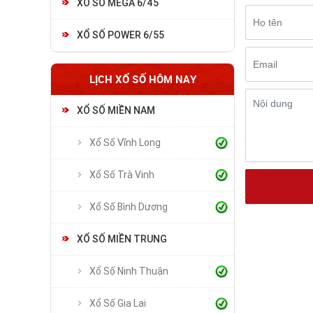
XỔ SỐ MEGA 6/45
XỔ SỐ POWER 6/55
LỊCH XỔ SỐ HÔM NAY
XỔ SỐ MIỀN NAM
Xổ Số Vĩnh Long
Xổ Số Trà Vinh
Xổ Số Bình Dương
XỔ SỐ MIỀN TRUNG
Xổ Số Ninh Thuận
Xổ Số Gia Lai