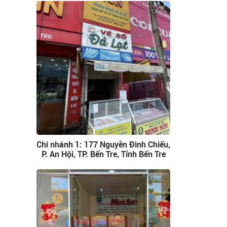
Chi nhánh 1: 177 Nguyễn Đình Chiểu,
P. An Hội, TP. Bến Tre, Tỉnh Bến Tre