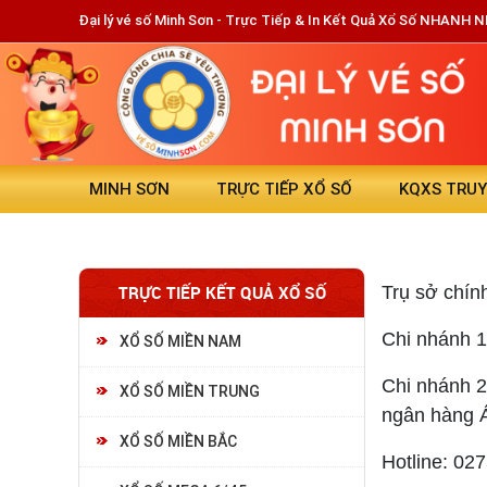
Đại lý vé số Minh Sơn - Trực Tiếp & In Kết Quả Xổ Số NHANH 
MINH SƠN
TRỰC TIẾP XỔ SỐ
KQXS TRU
TRỰC TIẾP KẾT QUẢ XỔ SỐ
Trụ sở chín
Chi nhánh 1
XỔ SỐ MIỀN NAM
Chi nhánh 2
XỔ SỐ MIỀN TRUNG
ngân hàng 
XỔ SỐ MIỀN BẮC
Hotline: 02