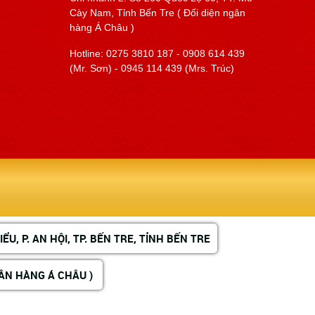
Cày Nam, Tỉnh Bến Tre ( Đối diện ngân
hàng Á Châu )
Hotline: 0275 3810 187 - 0908 614 439
(Mr. Sơn) - 0945 114 439 (Mrs. Trúc)
U, P. AN HỘI, TP. BẾN TRE, TỈNH BẾN TRE
GÂN HÀNG Á CHÂU )