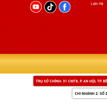
Liên Hệ
TRỤ SỞ CHÍNH: 31 CMT8, P. AN HỘI, TP. 
CHI NHÁNH 2: SỐ 