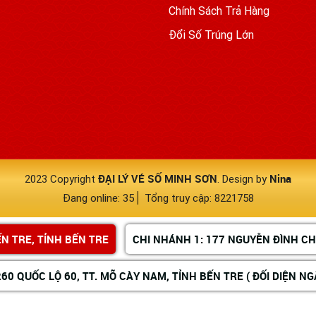
Chính Sách Trả Hàng
Đổi Số Trúng Lớn
ĐẠI LÝ VÉ SỐ MINH SƠN
Nina
2023 Copyright
. Design by
Đang online: 35
Tổng truy cập: 8221758
BẾN TRE, TỈNH BẾN TRE
CHI NHÁNH 1: 177 NGUYỄN ĐÌNH CHIỂ
260 QUỐC LỘ 60, TT. MÕ CÀY NAM, TỈNH BẾN TRE ( ĐỐI DIỆN N