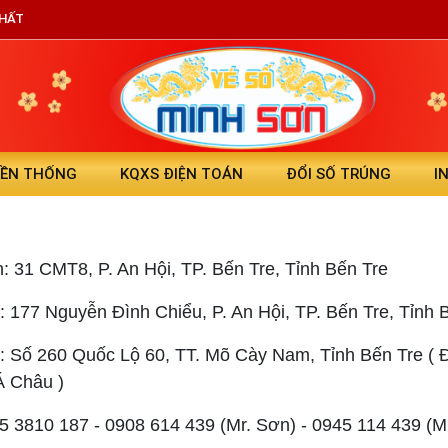
NHẤT
YỀN THỐNG
KQXS ĐIỆN TOÁN
ĐỔI SỐ TRÚNG
I
h: 31 CMT8, P. An Hội, TP. Bến Tre, Tỉnh Bến Tre
: 177 Nguyễn Đình Chiểu, P. An Hội, TP. Bến Tre, Tỉnh 
: Số 260 Quốc Lộ 60, TT. Mõ Cày Nam, Tỉnh Bến Tre ( Đ
Á Châu )
75 3810 187 - 0908 614 439 (Mr. Sơn) - 0945 114 439 (Mr