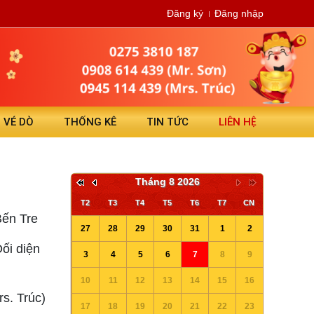
Đăng ký
Đăng nhập
N VÉ DÒ
THỐNG KÊ
TIN TỨC
LIÊN HỆ
Tháng 8 2026
T2
T3
T4
T5
T6
T7
CN
Bến Tre
27
28
29
30
31
1
2
ối diện
3
4
5
6
7
8
9
10
11
12
13
14
15
16
s. Trúc)
17
18
19
20
21
22
23