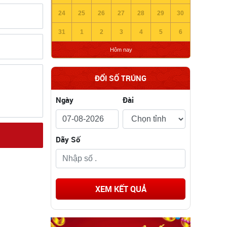
24
25
26
27
28
29
30
31
1
2
3
4
5
6
Hôm nay
ĐỔI SỐ TRÚNG
Ngày
Đài
Dãy Số
XEM KẾT QUẢ