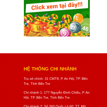
HỆ THỐNG CHI NHÁNH
Trụ sở chính: 31 CMT8, P. An Hội, TP. Bến
Tre, Tỉnh Bến Tre
Chi nhánh 1: 177 Nguyễn Đình Chiểu, P. An
Hội, TP. Bến Tre, Tỉnh Bến Tre
Chi nhánh 2: Số 260 Quốc Lộ 60, TT. Mõ