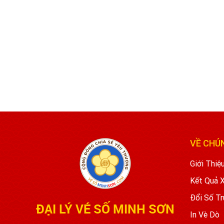
VỀ CHÚ
Giới Thiệ
Kết Quả 
Đổi Số Tr
ĐẠI LÝ VÉ SỐ MINH SƠN
In Vè Dò