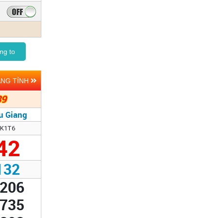
ng to
ẢNG TỈNH
39
u Giang
K1T6
42
132
206
735