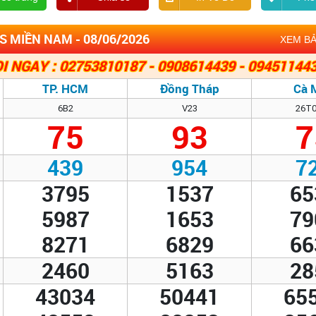
S MIỀN NAM - 08/06/2026
XEM B
I NGAY : 02753810187 - 0908614439 - 09451144
TP. HCM
Đồng Tháp
Cà 
6B2
V23
26T
75
93
7
439
954
7
3795
1537
65
5987
1653
79
8271
6829
66
2460
5163
28
43034
50441
65