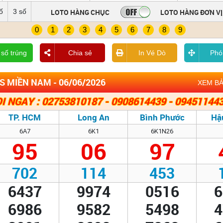
ố
3 số
LOTO HÀNG CHỤC
LOTO HÀNG ĐƠN VỊ
0
1
2
3
4
5
6
7
8
9
 số trúng
Chia sẻ
In Vé Dò
Phó
S MIỀN NAM - 06/06/2026
XEM B
I NGAY : 02753810187 - 0908614439 - 09451144
TP. HCM
Long An
Bình Phước
Hậ
6A7
6K1
6K1N26
95
06
97
702
114
453
6437
9974
0516
6
6986
9582
5498
4