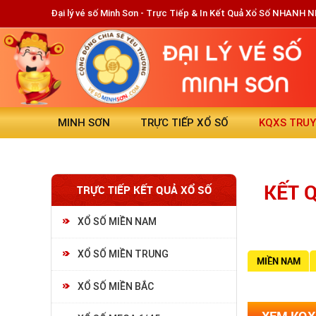
Đại lý vé số Minh Sơn - Trực Tiếp & In Kết Quả Xổ Số NHANH 
MINH SƠN
TRỰC TIẾP XỔ SỐ
KQXS TRU
KẾT 
TRỰC TIẾP KẾT QUẢ XỔ SỐ
XỔ SỐ MIỀN NAM
XỔ SỐ MIỀN TRUNG
MIỀN NAM
XỔ SỐ MIỀN BẮC
XEM KQX