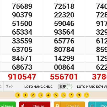
75689
72518
74
90379
22320
72
51500
59046
91
65334
93564
32
33559
65776
61
63705
80784
85
84571
14299
12
68673
00864
62
910547
556701
378
ố
3 số
LOTO HÀNG CHỤC
LOTO HÀNG ĐƠN VỊ
0
1
2
3
4
5
6
7
8
9
 số trúng
Chia sẻ
In Vé Dò
Phó