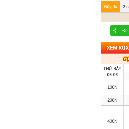
Đầy đủ
2 s
Đổi
XEM KQX
GỌ
THỨ BẢY
06-06
100N
200N
400N