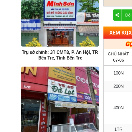
Đổi
XEM KQX
GỌ
Trụ sở chính: 31 CMT8, P. An Hội, TP.
CHỦ NHẬT
Bến Tre, Tỉnh Bến Tre
07-06
100N
200N
400N
1TR