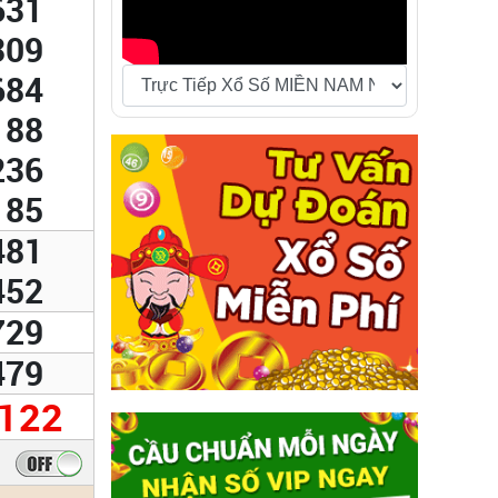
631
309
684
188
236
185
481
452
729
479
122