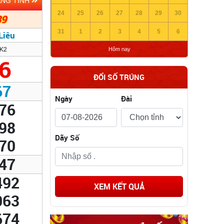
ẢNG TỈNH
24
25
26
27
28
29
30
39
31
1
2
3
4
5
6
Liêu
K2
Hôm nay
6
ĐỔI SỐ TRÚNG
67
Ngày
Đài
76
98
Dãy Số
70
47
492
XEM KẾT QUẢ
063
674