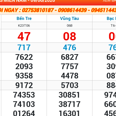
XEM B
I NGAY : 02753810187 - 0908614439 - 09451144
Bến Tre
Vũng Tàu
Bạc 
K23T06
06B
T6-
47
08
0
717
476
7
7622
6827
66
2093
7757
30
9358
4478
08
9172
5703
88
74353
30851
97
74103
38717
66
01264
16301
45