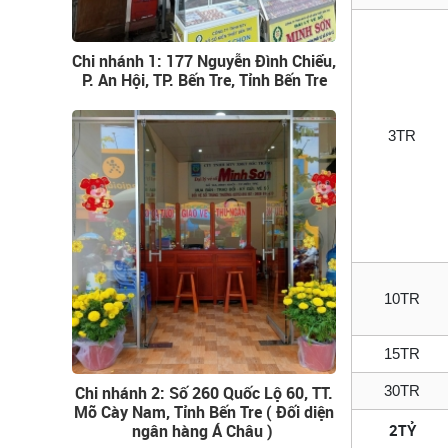
Chi nhánh 1: 177 Nguyễn Đình Chiểu,
P. An Hội, TP. Bến Tre, Tỉnh Bến Tre
3TR
10TR
15TR
Chi nhánh 2: Số 260 Quốc Lộ 60, TT.
30TR
Mõ Cày Nam, Tỉnh Bến Tre ( Đối diện
ngân hàng Á Châu )
2TỶ