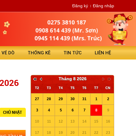
Đăng ký
Đăng nhập
N VÉ DÒ
THỐNG KÊ
TIN TỨC
LIÊN HỆ
Tháng 8 2026
/2026
T2
T3
T4
T5
T6
T7
CN
27
28
29
30
31
1
2
3
4
5
6
7
8
9
CHỦ NHẬT
10
11
12
13
14
15
16
17
18
19
20
21
22
23