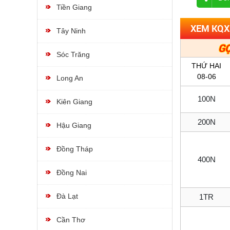
Tiền Giang
XEM KQX
Tây Ninh
GỌ
Sóc Trăng
THỨ HAI
08-06
Long An
100N
Kiên Giang
200N
Hậu Giang
Đồng Tháp
400N
Đồng Nai
Đà Lạt
1TR
Cần Thơ